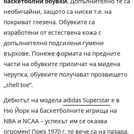
баскетболни обувки.
Допълнително те са
необичайни, защото са ниски т.е. на
покриват глезена. Обувките са
изработени от естествена кожа с
допълнително подсилени гумени
върхове. Понеже формата на предните
части на обувките приличат на мидена
черупка, обувките получават прозвището
„shell toe”.
Дебютът на модела
adidas Superstar
е в
Ню Йорк на баскетболните игрища на
NBA и NCAA – успехът им се оказва
огромен! През 1970 г. те вече са на пазара,