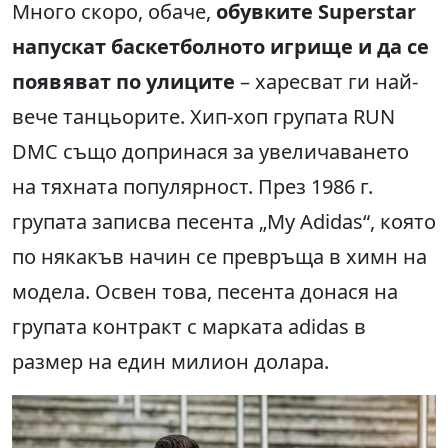
Много скоро, обаче,
обувките Superstar
напускат баскетболното игрище и да се
появяват по улиците
– харесват ги най-
вече танцьорите. Хип-хоп групата RUN
DMC също допринася за увеличаването
на тяхната популярност. През 1986 г.
групата записва песента „My Adidas“, която
по някакъв начин се превръща в химн на
модела. Освен това, песента донася на
групата контракт с марката adidas в
размер на един милион долара.