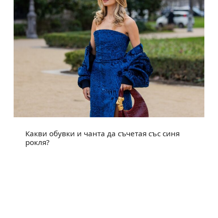
Какви обувки и чанта да съчетая със синя
рокля?