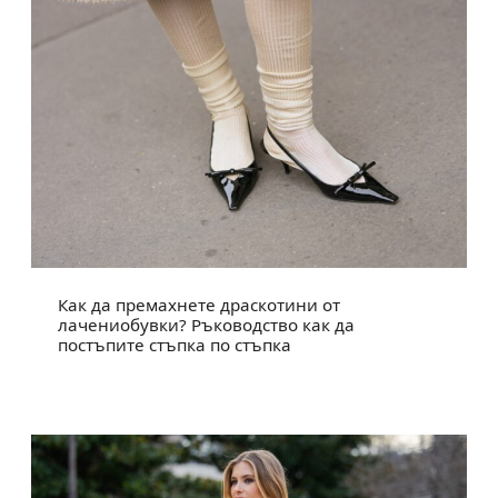
Как да премахнете драскотини от
лачениобувки? Ръководство как да
постъпите стъпка по стъпка