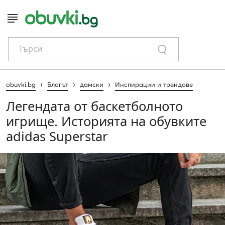
Търси
›
›
›
obuvki.bg
Блогът
дамски
Инспирации и трендове
Легендата от баскетболното
игрище. Историята на обувките
adidas Superstar