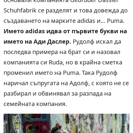
Schuhfabrik се разделят и това довежда до
създаването на марките adidas и… Puma.
Името adidas идва от първите букви на
името на Ади Даслер.
Рудолф искал да
последва примера на брат си и назовал
компанията си Ruda, но в крайна сметка
променил името на Puma. Така Рудолф
наричал съпругата на Адолф, с която не се
разбирал и обвинявал за разпада на
семейната компания.