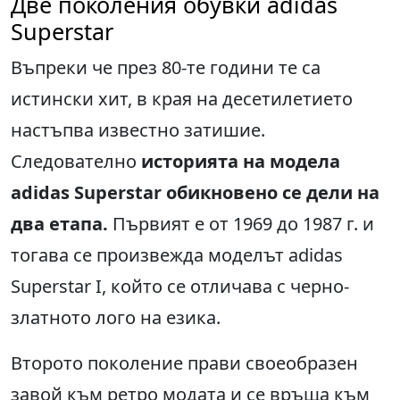
Две поколения обувки adidas
Superstar
Въпреки че през 80-те години те са
истински хит, в края на десетилетието
настъпва известно затишие.
Следователно
историята на модела
adidas Superstar обикновено се дели на
два етапа.
Първият е от 1969 до 1987 г. и
тогава се произвежда моделът adidas
Superstar I, който се отличава с черно-
златното лого на езика.
Второто поколение прави своеобразен
завой към ретро модата и се връща към