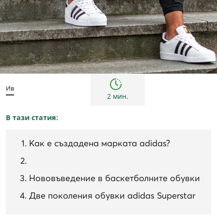
дамски
Инспирации и трендове
Ив
2 мин.
В тази статия:
Как е създадена марката adidas?
Нововъведение в баскетболните обувки
Две поколения обувки adidas Superstar