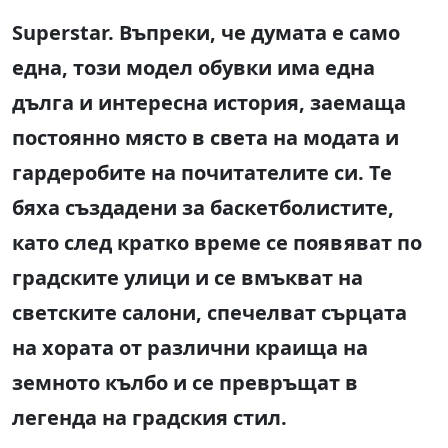
Superstar. Въпреки, че думата е само
една,
този модел
обувки има една
дълга и интересна история, за
емаща
постоянно място в
света на
модата и
гардеробите на
почитателите си
. Те
бяха създадени
за
баскетболистите,
като след кратко време се появ
яват по
градските улици и
се вмъкват на
светските салони, спечел
ват
сърцата
на хората от различни краища на
земното кълбо и се прев
ръщат
в
легенда на градския стил.