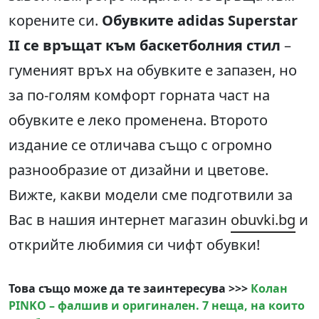
корените си.
Обувките adidas Superstar
II се връщат към баскетболния стил
–
гуменият връх на обувките е запазен, но
за по-голям комфорт горната част на
обувките е леко променена. Второто
издание се отличава също с огромно
разнообразие от дизайни и цветове.
Вижте, какви модели сме подготвили за
Вас в нашия интернет магазин
obuvki.bg
и
открийте любимия си чифт обувки!
Това също може да те заинтересува >>>
Колан
PINKO – фалшив и оригинален. 7 неща, на които