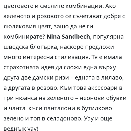
цветовете и смелите комбинации. Ако
зеленото и розовото се съчетават добре с
люляковия цвят, защо да не ги
комбинирате?
Nina Sandbech
, популярна
шведска блогърка, наскоро предложи
много интересна стилизация. Тя е имала
страхотната идея да сложи една върху
друга две дамски ризи – едната в лилаво,
а другата в розово. Към това аксесоари в
три нюанса на зеленото – неонови обувки
и чанта, къси панталони в бутилково
зелено и топ в селадоново. Уау и още
веднъж уау!