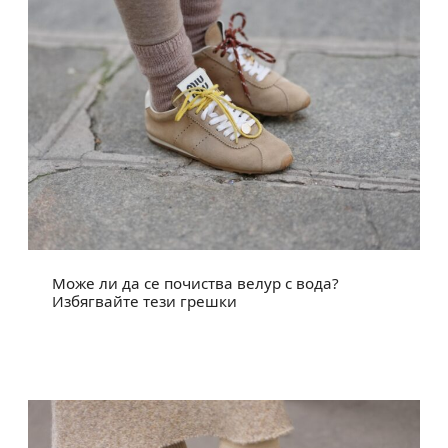
Може ли да се почиства велур с вода?
Избягвайте тези грешки