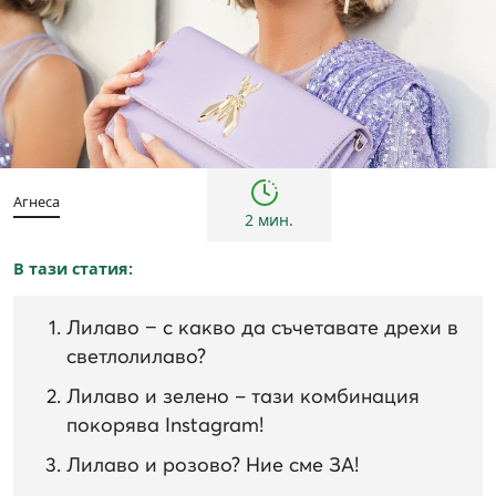
трендове
Агнеса
2 мин.
В тази статия:
Лилаво − с какво да съчетавате дрехи в
светлолилаво?
Лилаво и зелено – тази комбинация
покорява Instagram!
Лилаво и розово? Ние сме ЗА!