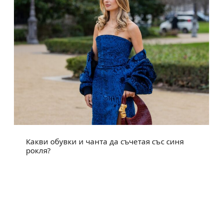
Какви обувки и чанта да съчетая със синя
рокля?