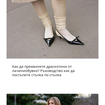
Как да премахнете драскотини от
лачениобувки? Ръководство как да
постъпите стъпка по стъпка