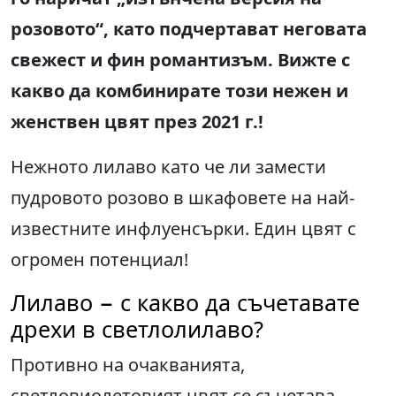
розовото“, като подчертават неговата
свежест и фин романтизъм. Вижте с
какво да комбинирате този нежен и
женствен цвят през 2021 г.!
Нежното лилаво като че ли замести
пудровото розово в шкафовете на най-
известните инфлуенсърки. Един цвят с
огромен потенциал!
Лилаво − с какво да съчетавате
дрехи в светлолилаво?
Противно на очакванията,
светловиолетовият цвят се съчетава