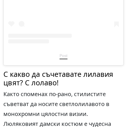
Post
С какво да съчетавате лилавия
цвят? С лолаво!
Както споменах по-рано, стилистите
съветват да носите светлолилавото в
монохромни цялостни визии.
Люляковият дамски костюм е чудесна