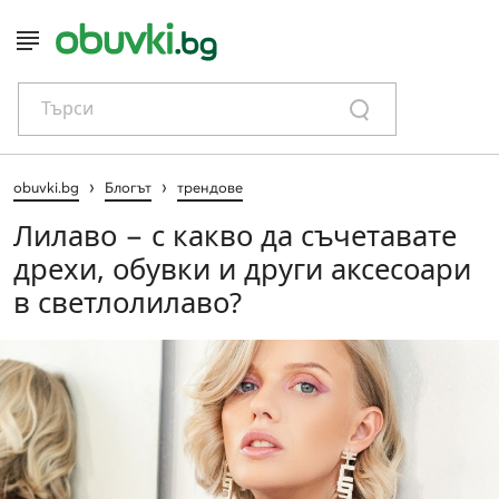
Търси
›
›
obuvki.bg
Блогът
трендове
Лилаво − с какво да съчетавате
дрехи, обувки и други аксесоари
в светлолилаво?