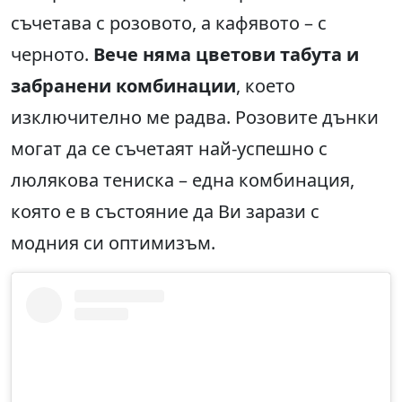
съчетава с розовото, а кафявото – с
черното.
Вече няма цветови табута и
забранени комбинации
, което
изключително ме радва. Розовите дънки
могат да се съчетаят най-успешно с
люлякова тениска – една комбинация,
която е в състояние да Ви зарази с
модния си оптимизъм.