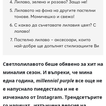
Лилаво, зелено и розово? Защо не!
Лилавото на фона на другите пастелни
тонове. Момичешко и свежо!
С какво да съчетавате лилавия цвят? С
лолаво!
Пастелно лилаво – аксесоари, които
най-добре ще допълнят стилизациите Ви
Светлолилавото беше обявено за хит на
миналия сезон. И въпреки, че мина
една година,
millennial purple
все още не
е напуснало пиедестала и не е
изчезнало от Instagram. Трендсетърите
го наричат „изтънчена версия на