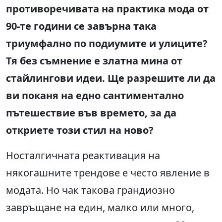
противоречивата на практика мода от
90-те години се завърна така
триумфално по подиумите и улиците?
Тя без съмнение е златна мина от
стайлингови идеи. Ще разрешите ли да
ви поканя на едно сантиментално
пътешествие във времето, за да
откриете този стил на ново?
Носталгичната реактивация на
някогашните трендове е често явление в
модата. Но чак такова грандиозно
завръщане на един, малко или много,