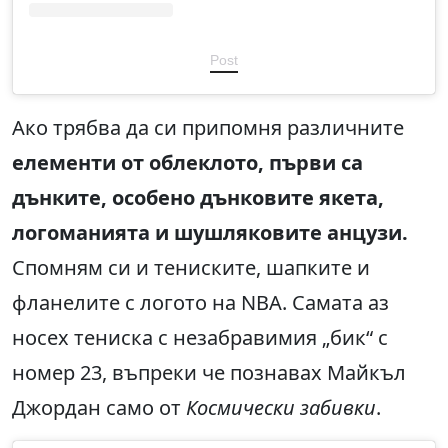
Post
Ако трябва да си припомня различните
елементи от облеклото, първи са
дънките, особено дънковите якета,
логоманията и шушляковите анцузи.
Спомням си и тениските, шапките и
фланелите с логото на NBA. Самата аз
носех тениска с незабравимия „бик“ с
номер 23, въпреки че познавах Майкъл
Джордан само от
Космически забивки
.