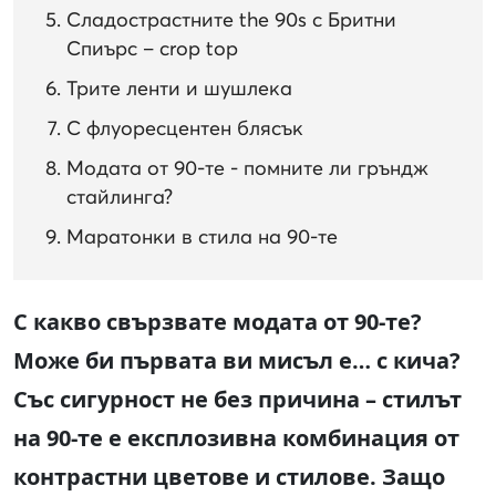
Сладострастните the 90s с Бритни
Спиърс – crop top
Трите ленти и шушлека
С флуоресцентен блясък
Модата от 90-те - помните ли гръндж
стайлинга?
Маратонки в стила на 90-те
С какво свързвате модата от 90-те?
Може би първата ви мисъл е… с кича?
Със сигурност не без причина – стилът
на 90-те е експлозивна комбинация от
контрастни цветове и стилове. Защо