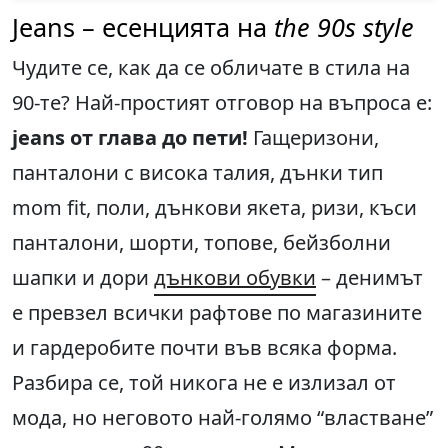
Jeans – есенцията на
the 90s style
Чудите се, как да се обличате в стила на
90-те? Най-простият отговор на въпроса е:
jeans от глава до пети!
Гащеризони,
панталони с висока талия, дънки тип
mom fit, поли, дънкови якета, ризи, къси
панталони, шорти, топове, бейзболни
шапки и дори
дънкови обувки
– денимът
е превзел всички рафтове по магазините
и гардеробите почти във всяка форма.
Разбира се, той никога не е излизал от
мода, но неговото най-голямо “властване”