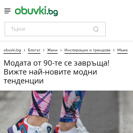
Търси
›
›
›
›
obuvki.bg
Блогът
Жени
Инспирации и трендове
Мъже
Модата от 90-те се завръща!
Вижте най-новите модни
тенденции