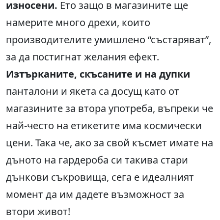
износени.
Ето защо в магазините ще
намерите много дрехи, които
производителите умишлено “състаряват”,
за да постигнат желания ефект.
Изтърканите, скъсаните и на дупки
панталони и якета са досущ като от
магазините за втора употреба, въпреки че
най-често на етикетите има космически
цени. Така че, ако за свой късмет имате на
дъното на гардероба си такива стари
дънкови съкровища, сега е идеалният
момент да им дадете възможност за
втори живот!