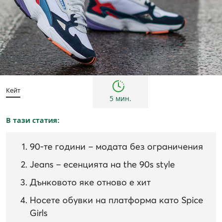
Жени
Инспирации и трендове
Мъже
Кейт
5 мин.
В тази статия:
90-те години – модата без ограничения
Jeans – есенцията на the 90s style
Дънковото яке отново е хит
Носете обувки на платформa като Spice
Girls