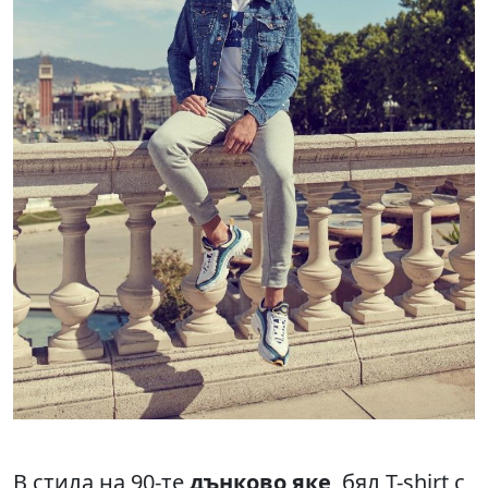
В стила на 90-те
дънково яке
, бял T-shirt с