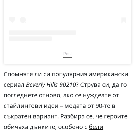
Post
Спомняте ли си популярния американски
сериал
Beverly Hills 90210
? Струва си, да го
погледнете отново, ако се нуждеате от
стайлингови идеи – модата от 90-те в
съкратен вариант. Разбира се, че героите
обичаха дънките, особено с
бели