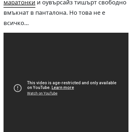
маратонки
и оувърсайз тишърт свободно
вмъкнат в панталона. Но това не е
всичко…