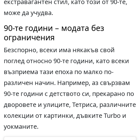
екстравагантен стил, като този от 90-те,
може да учудва.
90-те години – модата без
ограничения
Безспорно, всеки има някакъв свой
поглед относно 90-те години, като всеки
възприема тази епоха по малко по-
различен начин. Например, аз свързвам
90-те години с детството си, прекарано по
дворовете и улиците, Тетриса, различните
колекции от картинки, дъвките Turbo и
уокманите.