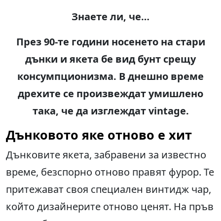
Знаете ли, че
…
През
90-те години
носенето на стари
дънки и якета бе вид бунт срещу
консумпционизма. В днешно време
дрехите се произвеждат умишлено
така, че да изглеждат
vintage.
Дънковото яке отново е хит
Дънковите якета, забравени за известно
време, безспорно отново правят фурор. Те
притежават своя специален винтидж чар,
който дизайнерите отново ценят. На пръв