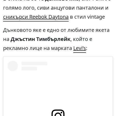
голямо лого, сиви анцугови панталони и
сникърси Reebok Daytona
в стил vintage
Дънковото яке е едно от любимите якета
на
Джъстин Тимбърлейк
, който е
рекламно лице на марката
Levi’s
: