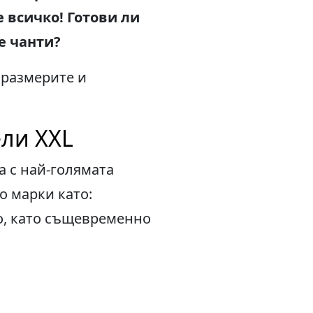
е всичко! Готови ли
е чанти?
 размерите и
ели XXL
а с най-голямата
го марки като:
мо, като същевременно