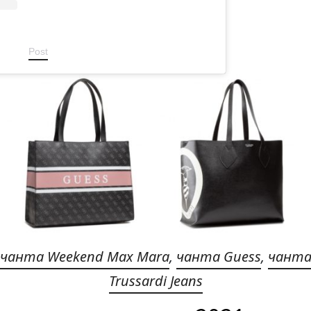
Post
чанта Weekend Max Mara
,
чанта Guess
,
чанта 
Trussardi Jeans