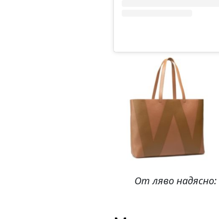
От ляво надясно
: