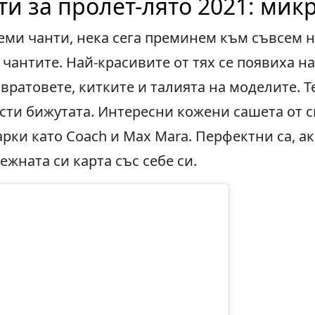
и за пролет-лято 2021: мик
леми чанти, нека сега преминем към съвсем 
 чантите. Най-красивите от тях се появиха н
вратовете, китките и талията на моделите. 
ти бижутата. Интересни кожени сашета от с
рки като Coach и Max Mara. Перфектни са, ак
ежната си карта със себе си.