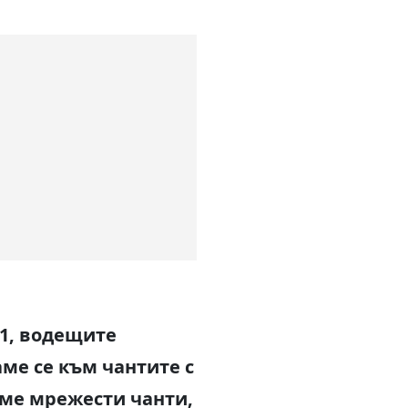
21, водещите
ме се към чантите с
аме мрежести чанти,