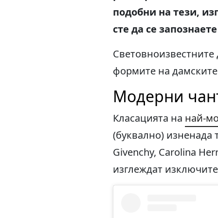
подобни на тези, из
сте да се запознает
Световноизвестните д
формите на дамските 
Модерни чант
Класацията на
най-м
(буквално) изненада т
Givenchy, Carolina H
изглеждат изключител