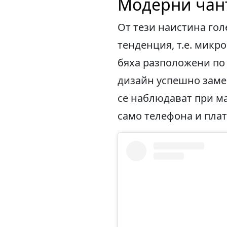
Модерни чант
От тези наистина го
тенденция, т.е. микро
бяха разположени по 
дизайн успешно замес
се наблюдават при ма
само телефона и плат