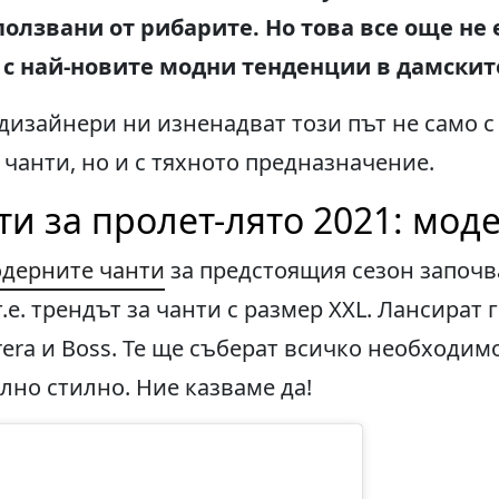
ползвани от рибарите. Но това все още не 
е с най-новите модни тенденции в дамскит
изайнери ни изненадват този път не само с
чанти, но и с тяхното предназначение.
и за пролет-лято 2021: мод
одерните чанти
за предстоящия сезон започв
.е. трендът за чанти с размер XXL. Лансират 
errera и Boss. Те ще съберат всичко необходи
но стилно. Ние казваме да!