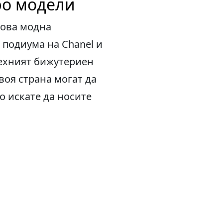
ро модели
нова модна
а подиума на Chanel и
Техният бижутериен
воя страна могат да
о искате да носите