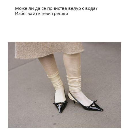
Може ли да се почиства велур с вода?
Избягвайте тези грешки