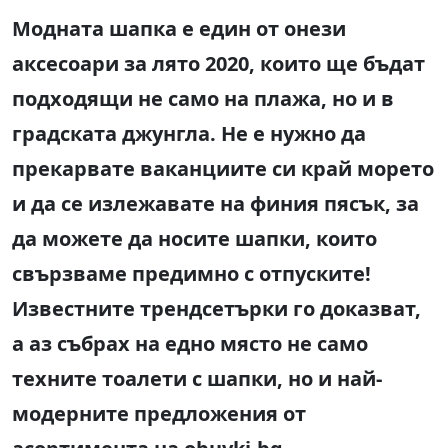
Модната шапка е един от онези
аксесоари за лято 2020, които ще бъдат
подходящи не само на плажа, но и в
градската джунгла. Не е нужно да
прекарвате ваканциите си край морето
и да се излежавате на финия пясък, за
да можете да носите шапки, които
свързваме предимно с отпуските!
Известните трендсетърки го доказват,
a аз събрах на едно място не само
техните тоалети с шапки, но и най-
модерните предложения от