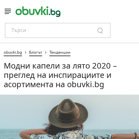
Търси
›
›
obuvki.bg
Блогът
Тенденции
Модни капели за лято 2020 –
преглед на инспирациите и
асортимента на obuvki.bg