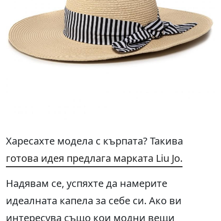
Харесахте модела с кърпата? Такива
готова идея предлага марката Liu Jo.
Надявам се, успяхте да намерите
идеалната капела за себе си. Ако ви
интересува също кои модни вещи