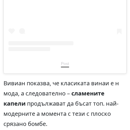
Post
Вивиан показва, че класиката винаи е н
мода, а следователно –
сламените
капели
продължават да бъсат топ. най-
модерните а момента с тези с плоско
срязано бомбе.