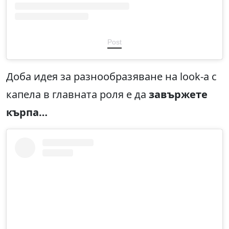
Post
Доба идея за разнообразяване на look-а с
капела в главната роля е да
завържете
кърпа…