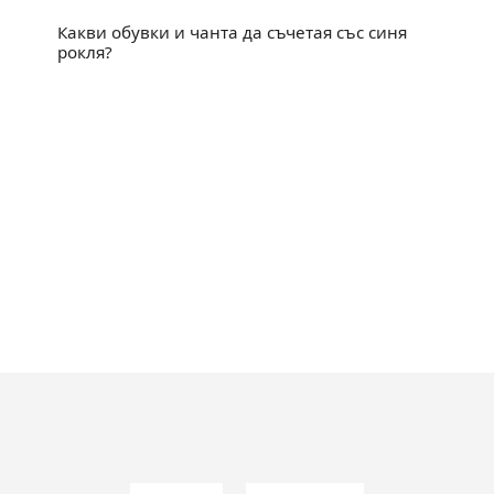
Какви обувки и чанта да съчетая със синя
рокля?