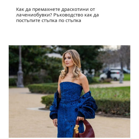
Как да премахнете драскотини от
лачениобувки? Ръководство как да
постъпите стъпка по стъпка