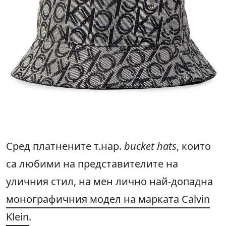
Сред платнените т.нар.
bucket hats
, които
са любими на представителите на
уличния стил, на мен лично най-допадна
монографичния модел на марката Calvin
Klein
.