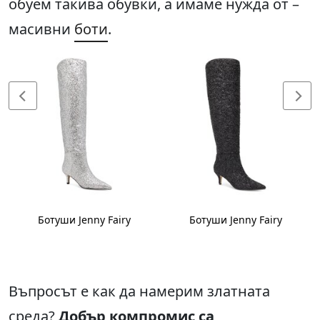
обуем такива обувки, а имаме нужда от –
масивни
боти
.
Ботуши Jenny Fairy
Ботуши Jenny Fairy
Въпросът е как да намерим златната
среда?
Добър компромис са