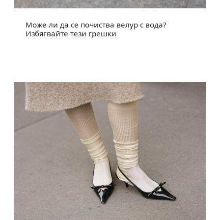
Може ли да се почиства велур с вода?
Избягвайте тези грешки