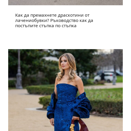
Как да премахнете драскотини от
лачениобувки? Ръководство как да
постъпите стъпка по стъпка