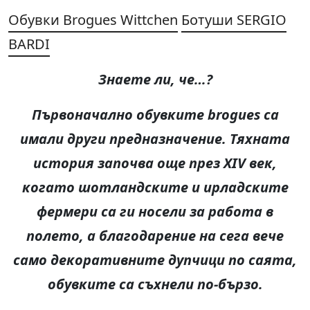
Обувки Brogues Wittchen
Ботуши SERGIO
BARDI
Знаете ли, че
…?
Първоначално обувките
brogues
са
имали други предназначение. Тяхната
история започва още през
XIV
век
,
когато шотландските и ирлад
ските
фермери са ги носели за работа в
полето, а благодарение на сега вече
само декоративните дупчици по саята,
обувките са съхнели по-бързо.