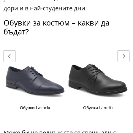
дори и в най-студените дни.
Обувки за костюм – какви да
бъдат?
Обувки Lasocki
Обувки Lanetti
Може би не веднъж сте се срещнали с