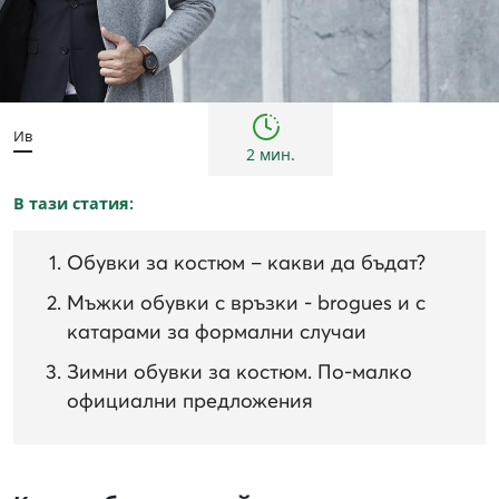
Инспирации и трендове
Мъже
Ив
2 мин.
В тази статия:
Обувки за костюм – какви да бъдат?
Мъжки обувки с връзки - brogues и с
катарами за формални случаи
Зимни обувки за костюм. По-малко
официални предложения