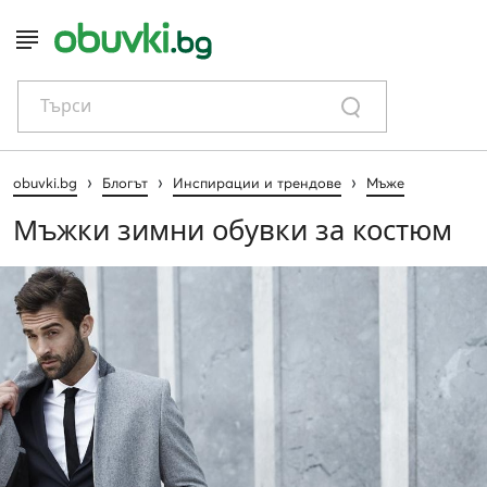
Търси
›
›
›
obuvki.bg
Блогът
Инспирации и трендове
Мъже
Мъжки зимни обувки за костюм