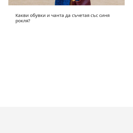
Какви обувки и чанта да съчетая със синя
рокля?