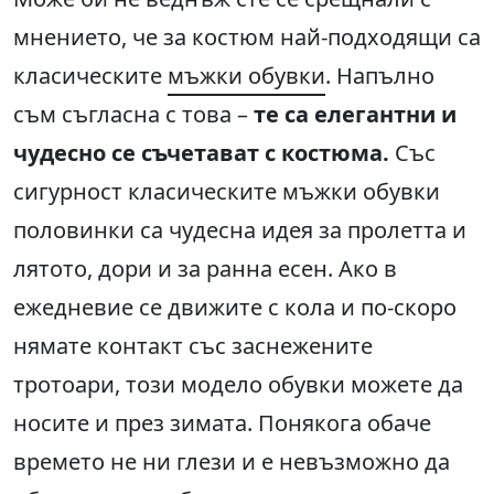
мнението, че за костюм най-подходящи са
класическите
мъжки обувки
. Напълно
съм съгласна с това –
те са елегантни и
чудесно се съчетават с костюма.
Със
сигурност класическите мъжки обувки
половинки са чудесна идея за пролетта и
лятото, дори и за ранна есен. Ако в
ежедневие се движите с кола и по-скоро
нямате контакт със заснежените
тротоари, този модело обувки можете да
носите и през зимата. Понякога обаче
времето не ни глези и е невъзможно да