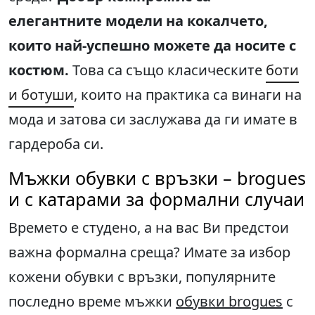
елегантните модели на кокалчето,
които най-успешно можете да носите с
костюм.
Това са също класическите
боти
и ботуши
, които на практика са винаги на
мода и затова си заслужава да ги имате в
гардероба си.
Мъжки обувки с връзки – brogues
и с катарами за формални случаи
Времето е студено, а на вас Ви предстои
важна формална среща? Имате за избор
кожени обувки с връзки, популярните
последно време мъжки
обувки brogues
с