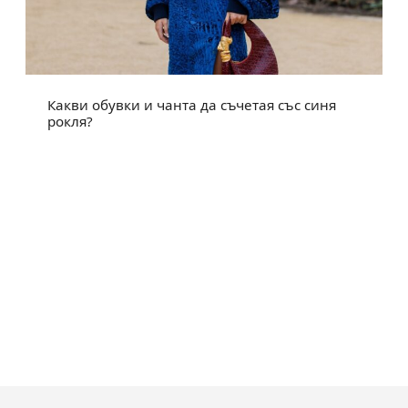
Какви обувки и чанта да съчетая със синя
рокля?