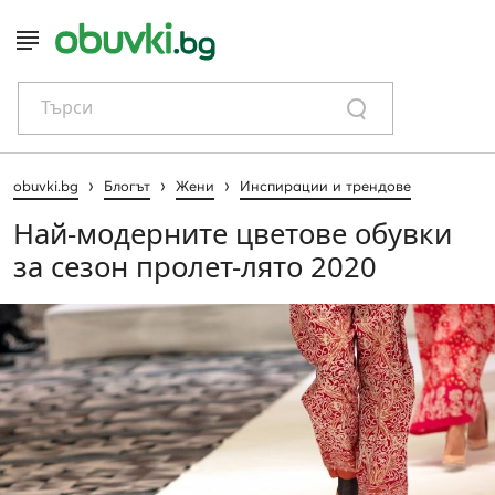
Търси
›
›
›
obuvki.bg
Блогът
Жени
Инспирации и трендове
Най-модерните цветове обувки
за сезон пролет-лято 2020