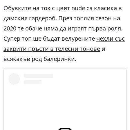
Обувките на ток с цвят nude са класика в
дамския гардероб. През топлия сезон на
2020 те обаче няма да играят първа роля.
Супер топ ще бъдат велурените
чехли със
закрити пръсти в телесни тонове
и
всякакъв род балеринки.