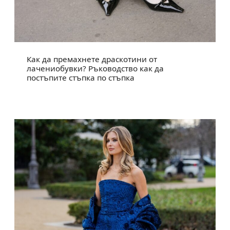
Как да премахнете драскотини от
лачениобувки? Ръководство как да
постъпите стъпка по стъпка