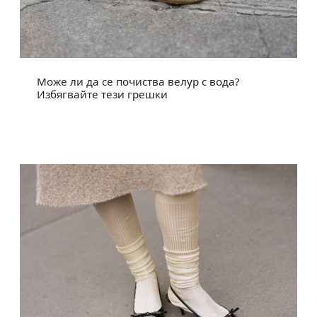
Може ли да се почиства велур с вода?
Избягвайте тези грешки