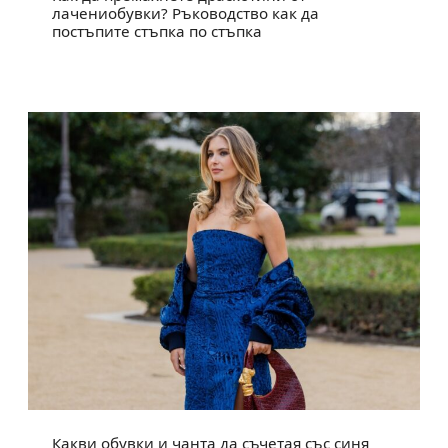
лачениобувки? Ръководство как да
постъпите стъпка по стъпка
Какви обувки и чанта да съчетая със синя