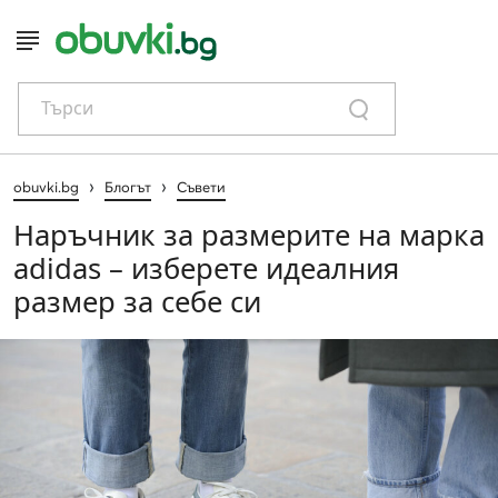
Търси
›
›
obuvki.bg
Блогът
Съвети
Наръчник за размерите на марка
adidas – изберете идеалния
размер за себе си