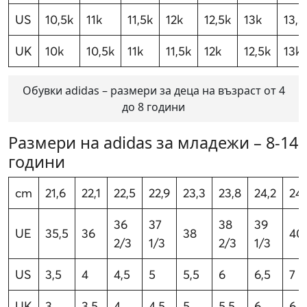
US
10,5k
11k
11,5k
12k
12,5k
13k
13,5
UK
10k
10,5k
11k
11,5k
12k
12,5k
13k
Обувки adidas – размери за деца на възраст от 4
до 8 години
Размери на adidas за младежи – 8-14
години
cm
21,6
22,1
22,5
22,9
23,3
23,8
24,2
24,
36
37
38
39
UE
35,5
36
38
40
2/3
1/3
2/3
1/3
US
3,5
4
4,5
5
5,5
6
6,5
7
UK
3
3,5
4
4,5
5
5,5
6
6,5