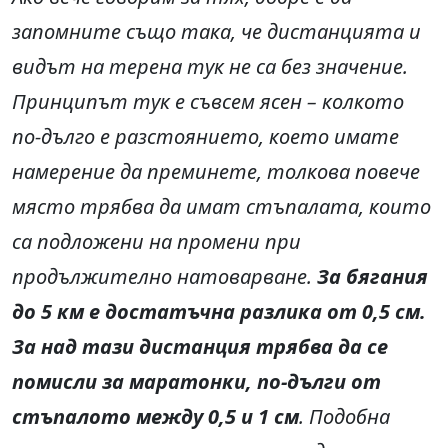
запомните също така, че дистанцията и
видът на терена тук не са без значение.
Принципът тук е съвсем ясен – колкото
по-дълго е разстоянието, което имате
намерение да преминете, толкова повече
място трябва да имат стъпалата, които
са подложени на промени при
продължително натоварване.
За бягания
до 5 км е достатъчна разлика от 0,5 см.
За над тази дистанция трябва да се
помисли за маратонки, по-дълги от
стъпалото между 0,5 и 1 см
. Подобна