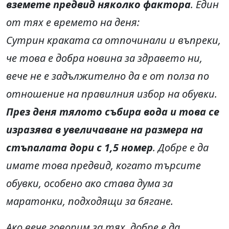
вземете предвид няколко фактора
. Един
от тях е времето на деня:
Сутрин краката са отпочинали и въпреки,
че това е добра новина за здравето ни,
вече не е задължително да е от полза по
отношение на правилния избор на обувки.
През деня тялото събира вода и това се
изразява в увеличаване на размера на
стъпалата дори с 1,5 номер
. Добре е да
имате това предвид, когато търсите
обувки, особено ако става дума за
маратонки, подходящи за бягане.
Ако вече говорим за тях, добре е да