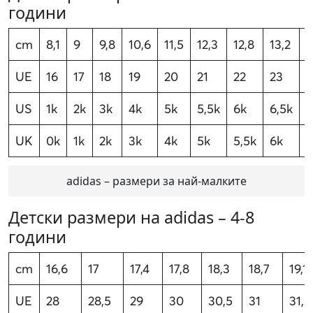
години
cm
8,1
9
9,8
10,6
11,5
12,3
12,8
13,2
1
UE
16
17
18
19
20
21
22
23
2
US
1k
2k
3k
4k
5k
5,5k
6k
6,5k
7
UK
0k
1k
2k
3k
4k
5k
5,5k
6k
6
adidas – размери за най-малките
Детски размери на adidas – 4-8
години
cm
16,6
17
17,4
17,8
18,3
18,7
19,1
UE
28
28,5
29
30
30,5
31
31,5