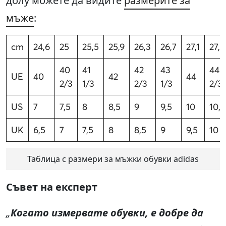
долу можете да видите
размерите за
мъже
:
cm
24,6
25
25,5
25,9
26,3
26,7
27,1
27,6
40
41
42
43
44
UE
40
42
44
2/3
1/3
2/3
1/3
2/3
US
7
7,5
8
8,5
9
9,5
10
10,5
UK
6,5
7
7,5
8
8,5
9
9,5
10
Таблица с размери за мъжки обувки adidas
Съвет на експерт
„
Когато измервате обувки, е добре да