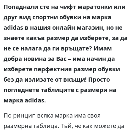
Попаднали сте на чифт маратонки
или
друг вид спортни обувки на марка
adidas в нашия онлайн магазин, но не
знаете какъв размер да изберете, за да
не се налага да ги връщат
е
? Имам
добра новина за
В
ас –
има начин да
изберете
перфектн
ия размер
обувк
и
без да
излизате от вкъщи
! Просто
погледнете табли
ц
ите с размери
на
марка
adidas
.
По ринцип всяка марка има своя
размерна таблица. Тъй, че как можете да