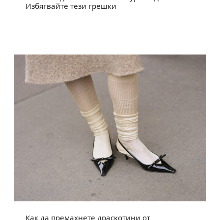
Избягвайте тези грешки
Как да премахнете драскотини от