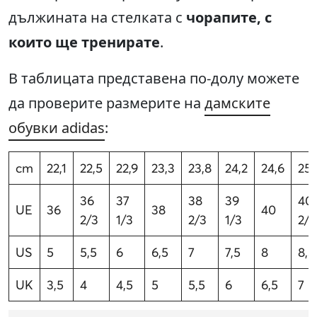
дължината на стелката с
чорапите, с
които ще тренирате
.
В таблицата представена по-долу можете
да проверите размерите на
дамските
обувки adidas
:
cm
22,1
22,5
22,9
23,3
23,8
24,2
24,6
25
36
37
38
39
40
UE
36
38
40
2/3
1/3
2/3
1/3
2/3
US
5
5,5
6
6,5
7
7,5
8
8,5
UK
3,5
4
4,5
5
5,5
6
6,5
7