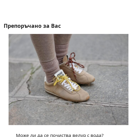
Препоръчано за Вас
Може ли да се почиства велур с вода?