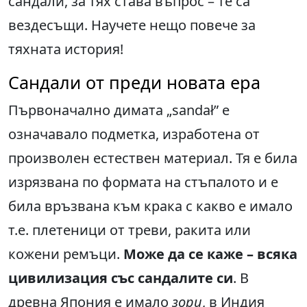
сандали, за тях става въпрос – те са
вездесъщи. Научете нещо повече за
тяхната история!
Сандали от преди новата ера
Първоначално димата „sandał” е
означавало подметка, изработена от
произволен естествен материал. Тя е била
изрязвана по формата на стъпалото и е
била връзвана към крака с какво е имало
т.е. плетеници от треви, ракита или
кожени ремъци.
Може да се каже
–
всяка
цивилизация със сандалите си
. В
древна Япония е имало
зори
, в Индия