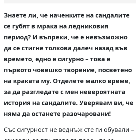
Знаете ли, че наченките на сандалите
се губят в мрака на ледниковия
период? И въпреки, че е невъзможно
да се стигне толкова далеч назад във
времето, едно е сигурно – това е
първото човешко творение, посветено
на краката му. Отделете малко време,
за да разгледате с мен невероятната
история на сандалите. Уверявам ви, че
няма да останете разочаровани!
Със сигурност не веднъж сте ги обували –