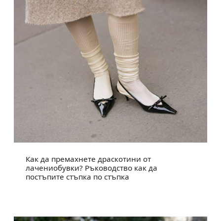
Как да премахнете драскотини от
лачениобувки? Ръководство как да
постъпите стъпка по стъпка