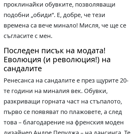
проклинайки обувките, позволяващи
подобни „обиди“. Е, добре, че тези
времена са вече минало! Мисля, че ще се
съгласите с мен.
Последен писък на модата!
Еволюция (и революция!) на
сандалите
Ренесанса на сандалите е през щурите 20-
те години на миналия век. Обувки,
разкриващи горната част на стъпалото,
първо се появяват по плажовете, а след
това – благодарение на френския моден
дизайнер Андре Перуджа – на дансинга. Те