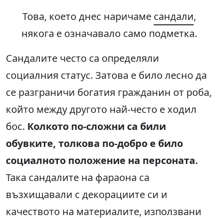
Това, което днес наричаме
сандали
,
някога е означавало само подметка.
Сандалите често са определяли
социалния статус. Затова е било лесно да
се разграничи богатия гражданин от роба,
който между другото най-често е ходил
бос.
Колкото по-сложни са били
обувките, толкова по-добро е било
социалното положение на персоната.
Така сандалите на фараона са
възхищавали с декорациите си и
качеството на материалите, използвани