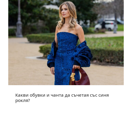
Какви обувки и чанта да съчетая със синя
рокля?