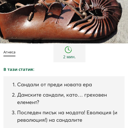
Жени
история
Мъже
ретро
Агнеса
2 мин.
В тази статия:
Сандали от преди новата ера
Дамските сандали, като… греховен
елемент?
Последен писък на модата! Еволюция (и
революция!) на сандалите