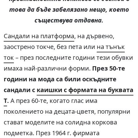
това да бъде забелязано нещо, което
съществува отдавна.
Сандали на платформа
, на дървено,
заострено токче, без пета или
на тънък
ток
– през последните години тези обувки
имаха най-различни форми.
През 50-те
години на мода са били оскъдните
сан
дали с
каишки с формата на буквата
T
.
А през 60-те, когато глас има
поколението на децата-цветя, популярни
стават моделите на солидна коркова
подметка. През 1964 г.
фирмата