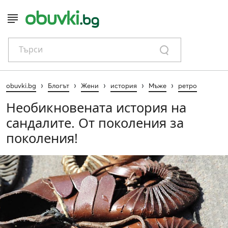
Търси
›
›
›
›
›
obuvki.bg
Блогът
Жени
история
Мъже
ретро
Необикновената история на
сандалите. От поколения за
поколения!