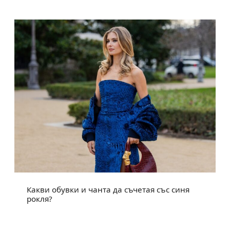
Какви обувки и чанта да съчетая със синя
рокля?