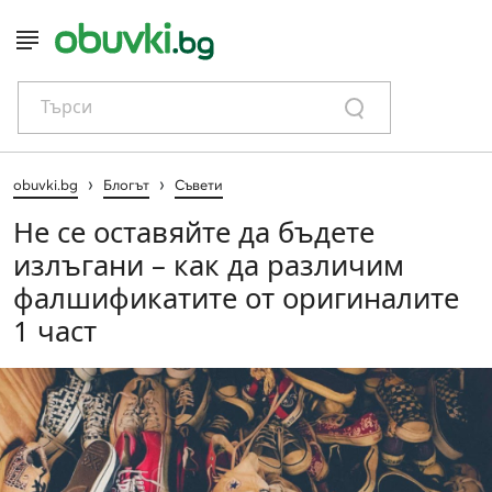
Търси
›
›
obuvki.bg
Блогът
Съвети
Не се оставяйте да бъдете
излъгани – как да различим
фалшификатите от оригиналите
1 част