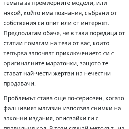
темата за премиерните модели, или
някой, който има познания, събрани от
собствения си опит или от интернет.
Предполагам обаче, че в тази поредица от
статии помагам на тези от вас, които
тепърва започват приключението си с
оригиналните маратонки, защото те
стават най-чести жертви на нечестни
продавачи.
Проблемът става още по-сериозен, когато
фалшивият магазин използва снимки на
законни издания, описвайки ги с
правилния код. В този случай методът „на