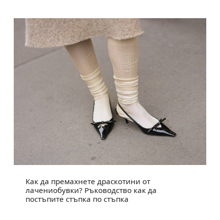
Как да премахнете драскотини от
лачениобувки? Ръководство как да
постъпите стъпка по стъпка