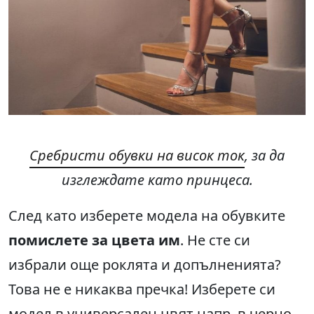
Сребристи обувки на висок ток
, за да
изглеждате като принцеса
.
След като изберете модела на обувките
помислете за цвета им
. Не сте си
избрали още роклята и допълненията?
Това не е никаква пречка! Изберете си
модел в универсален цвят напр.
в черно