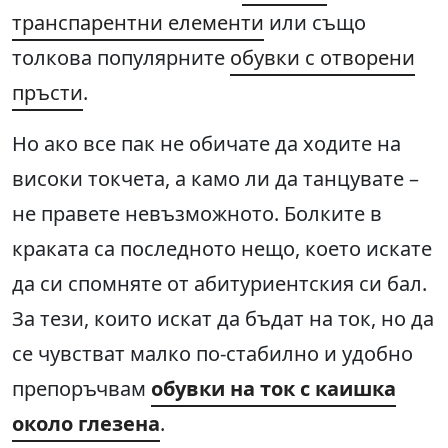
транспарентни елементи
или също
толкова популярните
обувки с отворени
пръсти
.
Но ако все пак не обичате да ходите на
високи токчета, а камо ли да танцувате –
не правете невъзможното. Болките в
краката са последното нещо, което искате
да си спомняте от абитуриентския си бал.
За тези, които искат да бъдат на ток, но да
се чувстват малко по-стабилно и удобно
препоръчвам
обувки на ток с каишка
около глезена
.