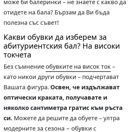
може би балеринки – не знаете с какво да
отидете на бала? Бързам да Ви бъда
полезна със съвет!
Какви обувки да изберем за
абитуриентския бал? На високи
токчета
Без съмнение
обувките на висок ток
–
като никои други обувки – подчертават
Вашата фигура.
Освен, че издължават
оптически краката, получавате и
няколко сантиметра гратис към ръста
си.
Можете да решите да обуете – ултра
модерните за сезона −
обувки с