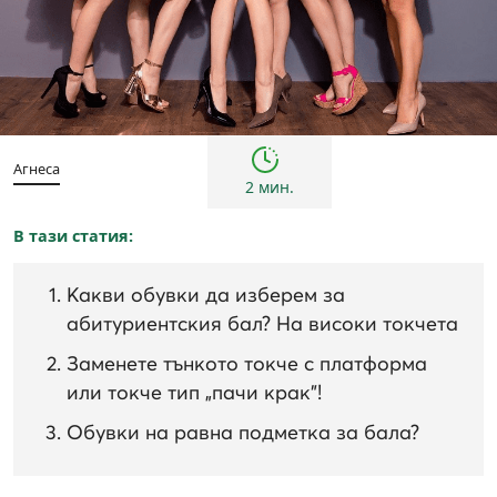
Жени
Инспирации и трендове
Агнеса
2 мин.
В тази статия:
Какви обувки да изберем за
абитуриентския бал? На високи токчета
Заменете тънкото токче с платформа
или токче тип „пачи крак”!
Обувки на равна подметка за бала?