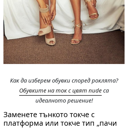
Как да изберем обувки според роклята?
Обувките на ток с цвят nude
са
идеалното решение!
Заменете тънкото токче с
платформа или токче тип „пачи