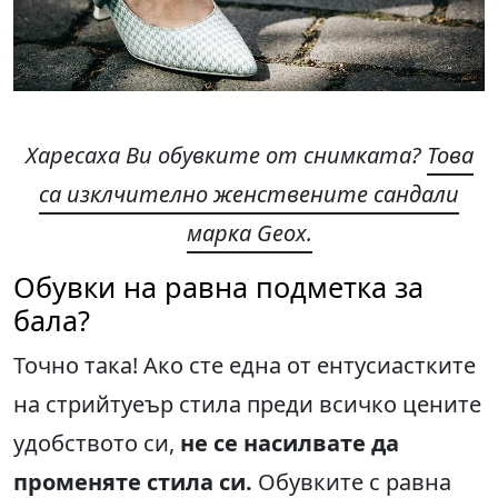
Харесаха Ви обувките от снимката?
Това
са изклчително женствените сандали
марка Geox.
Обувки на равна подметка за
бала?
Точно така! Ако сте една от ентусиастките
на стрийтуеър стила преди всичко цените
удобството си,
не се насилвате да
променяте стила си.
Обувките с равна