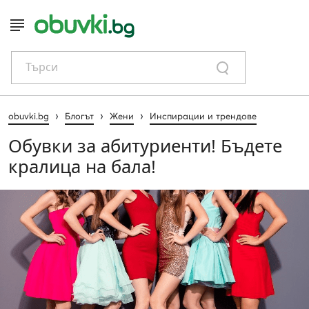
Търси
›
›
›
obuvki.bg
Блогът
Жени
Инспирации и трендове
Обувки за абитуриенти! Бъдете
кралица на бала!