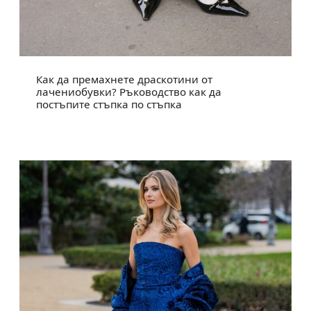
Как да премахнете драскотини от
лачениобувки? Ръководство как да
постъпите стъпка по стъпка