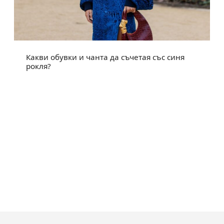
Какви обувки и чанта да съчетая със синя
рокля?