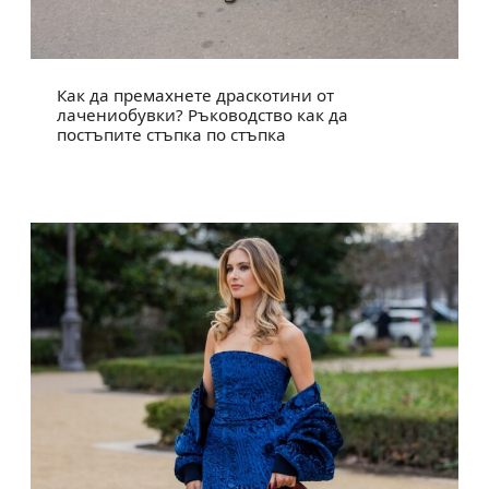
Как да премахнете драскотини от
лачениобувки? Ръководство как да
постъпите стъпка по стъпка