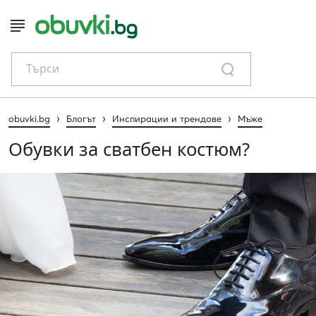
Търси
›
›
›
obuvki.bg
Блогът
Инспирации и трендове
Мъже
Обувки за сватбен костюм?