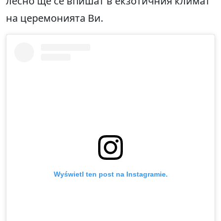
лесно ще се впишат в екзотичния климат
на церемонията Ви.
Wyświetl ten post na Instagramie.