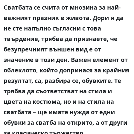
Сватбата се счита от мнозина за най-
важният празник в живота. Дори и да
не сте напълно съгласни с това
твърдение, трябва да признаете, че
безупречният външен вид е от
значение в този ден. Важен елемент от
облеклото, който допринася за крайния
резултат, са, разбира се, обувките. Те
трябва да съответстват на стила и
цвета на костюма, но и на стила на
сватбата – ще имате нужда от едни
обувки за сватба на открито, а от други
за класическо тържество.