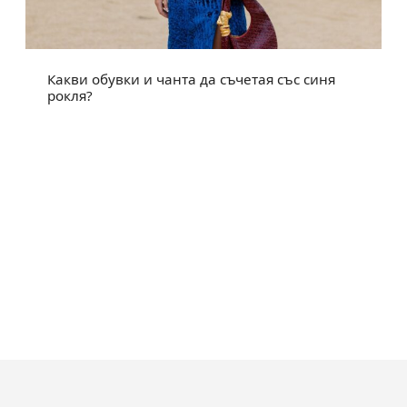
Какви обувки и чанта да съчетая със синя
рокля?