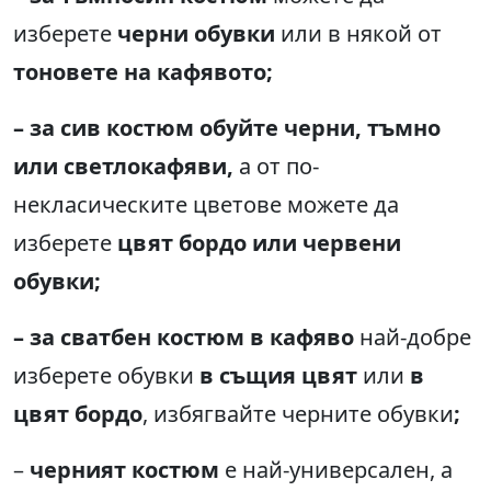
изберете
черни обувки
или в някой от
тоновете на кафявото
;
–
за сив костюм обуйте черни, тъмно
или светлокафяви,
а от по-
некласическите цветове можете да
изберете
цвят бордо или червени
обувки
;
–
за сватбен костюм в кафяво
най-добре
изберете обувки
в същия цвят
или
в
цвят бордо
, избягвайте черните обувки
;
–
черният костюм
е най-универсален, а