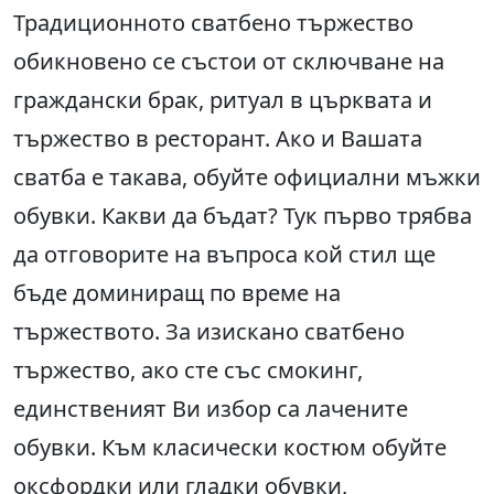
Традиционното сватбено тържество
обикновено се състои от сключване на
граждански брак, ритуал в църквата и
тържество в ресторант. Ако и Вашата
сватба е такава, обуйте официални мъжки
обувки. Какви да бъдат? Тук първо трябва
да отговорите на въпроса кой стил ще
бъде доминиращ по време на
тържеството. За изискано сватбено
тържество, ако сте със смокинг,
единственият Ви избор са лачените
обувки. Към класически костюм обуйте
оксфордки или гладки обувки,