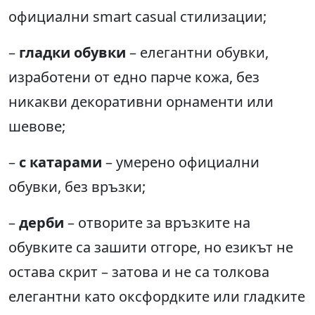
официални smart casual стилизации;
–
гладки обувки
– елегантни обувки,
изработени от едно парче кожа, без
никакви декоративни орнаменти или
шевове;
–
с катарами
– умерено официални
обувки, без връзки;
–
дерби
– отворите за връзките на
обувките са зашити отгоре, но езикът не
остава скрит – затова и не са толкова
елегантни като оксфордките или гладките