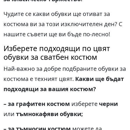
Чудите се какви обувки ще отиват за
костюма ви за този изключителен ден? С
нашите съвети ще ви бъде по-лесно!
Изберете подходящи по цвят
обувки за сватбен костюм
Най-важно за добре подбраните обувки за
костюма е техният цвят.
Какви ще бъдат
подходящи за вашия костюм?
–
за графитен костюм
изберете
черни
или
тъмнокафяви обувки
;
–
за тъмносин костюм
можете да