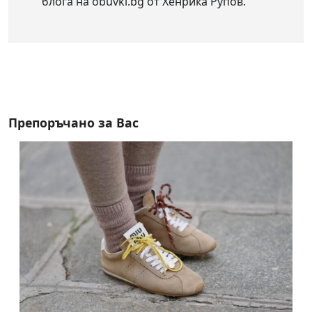
блога на obuvki.bg от Хенрика Рупов.
Препоръчано за Вас