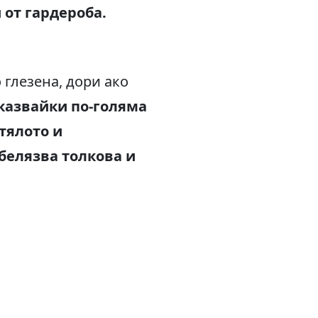
 от гардероба.
 глезена, дори ако
казвайки по-голяма
тялото и
абелязва толкова и