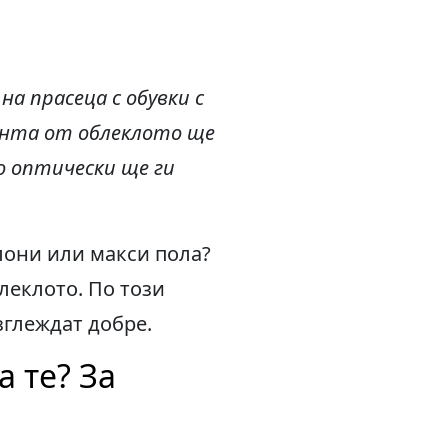
а прасеца с обувки с
мента от облеклото ще
 оптически ще ги
лони или макси пола?
леклото. По този
зглеждат добре.
а те? За