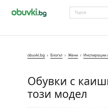
Търси
obuvki.bg
›
Блогът
›
Жени
›
Инспирации 
Обувки с каишк
този модел