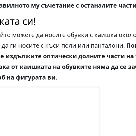
вилното му съчетание с останалите части
ката си!
йто можете да носите обувки с каишка около
е да ги носите с къси поли или панталони.
По
ще издължите оптически долните части на 
ака от каишката на обувките няма да се з
б на фигурата ви.