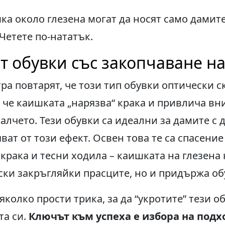
ка около глезена могат да носят само дамите
Четете по-нататък.
т обувки със закопчаване на
ра повтарят, че този тип обувки оптически с
 че каишката „нарязва“ крака и привлича в
алчето. Тези обувки са идеални за дамите с д
ват от този ефект. Освен това те са спасение
рака и тесни ходила – каишката на глезена
ки закръгляйки прасците, но и придържа об
яколко прости трика, за да “укротите” тези о
та си.
Ключът към успеха е избора на под