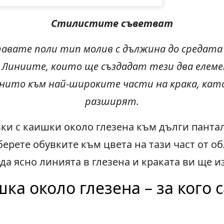
Стилистите съветват
авате поли тип молив с дължина до средата н
. Линиите, които ще създадат тези два еле
нито към най-широките части на крака, като
разширят.
вки с каишки около глезена към дълги панта
берете обувките към цвета на тази част от об
да ясно линията в глезена и краката ви ще и
ка около глезена – за кого с