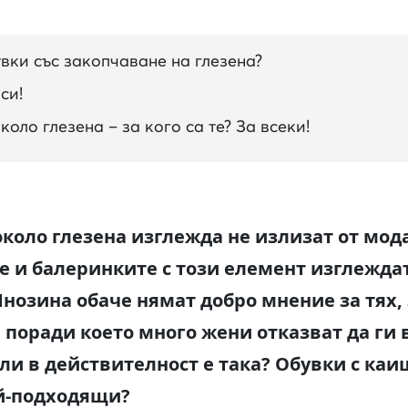
вки със закопчаване на глезена?
си!
оло глезена – за кого са те? За всеки!
коло глезена изглежда не излизат от мода
те и балеринките с този елемент изглежда
Мнозина обаче нямат добро мнение за тях,
, поради което много жени отказват да ги
ли в действителност е така? Обувки с каи
ай-подходящи?