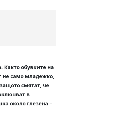
. Както обувките на
т не само младежко,
 защото смятат, че
 включват в
шка около глезена –