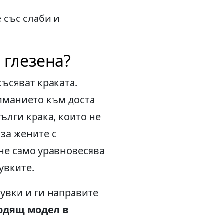
 със слаби и
 глезена?
късяват краката.
ниманието към доста
ълги крака, които не
 за жените с
 не само уравновесява
увките.
бувки и ги направите
ходящ модел в