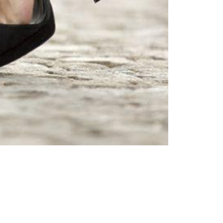
Жени
Инспирации и трендове