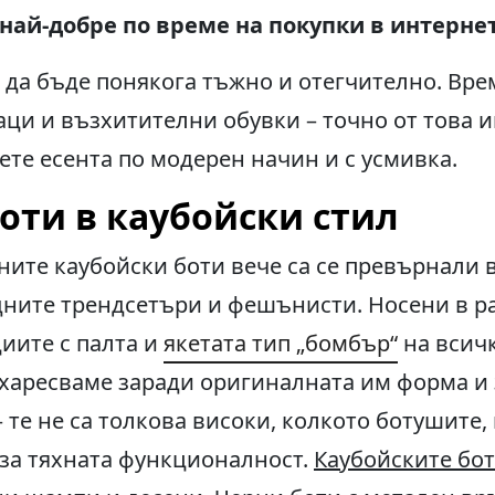
най-добре по време на покупки в интернет
да бъде понякога тъжно и отегчително. Вре
аци и възхитителни обувки – точно от това и
те есента по модерен начин и с усмивка.
боти в каубойски стил
ните каубойски боти вече са се превърнали 
дните трендсетъри и фешънисти. Носени в р
иите с палта и
якетата тип „бомбър“
на всич
 харесваме заради оригиналната им форма и
 те не са толкова високи, колкото ботушите,
– за тяхната функционалност.
Каубойските бо