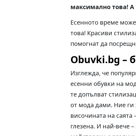
максимално това! А 
Есенното време може 
това! Красиви стилиз
помогнат да посрещне
Obuvki.bg – 
Изглежда, че популяр
есенни обувки на мо
те допълват стилизац
от мода дами. Ние ги
височината на саята –
глезена. И най-вече 