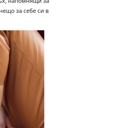
ъх, напомнящи за
нещо за себе си в