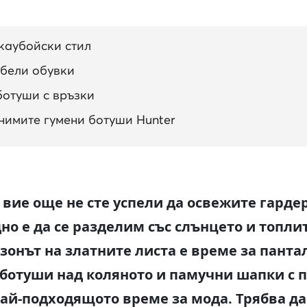
 каубойски стил
обели обувки
ботуши с връзки
внимите гумени ботуши Hunter
 вие още не сте успели да освежите гарде
но е да се разделим със слънцето и топли
езонът на златните листа е време за пант
, ботуши над коляното и памучни шапки с
 най-подходящото време за мода. Трябва д