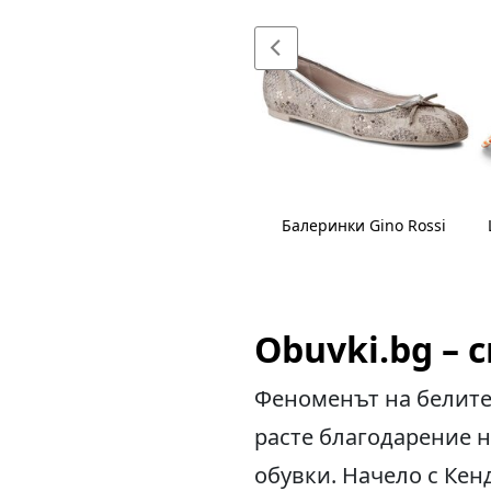
Ушанки EMU Australia
Балеринки Gino Rossi
Obuvki.bg –
Феноменът на белите
расте благодарение н
обувки. Начело с Кен