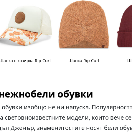
Шапка с козирка Rip Curl
Шапка Rip Curl
Ша
 снежнобели обувки
 обувки изобщо не ни напуска. Популярност
а световноизвестните модели, които вече се
дъл Дженър, знаменитостите носят бели обувк