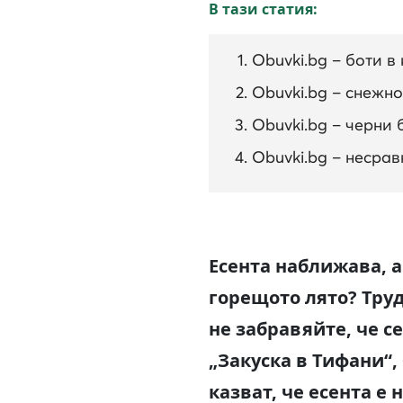
В тази статия:
Obuvki.bg – боти в
Obuvki.bg – снежн
Obuvki.bg – черни 
Obuvki.bg – несра
Есента наближава, а
горещото лято? Труд
не забравяйте, че с
„Закуска в Тифани“
казват, че есента е