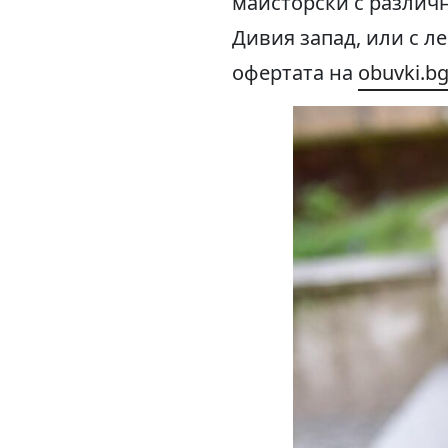
майсторски с различ
Дивия запад, или с л
офертата на
obuvki.b