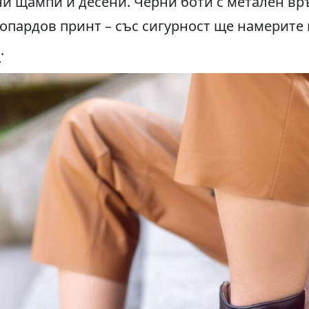
ни щампи и десени. Черни боти с метален вр
еопардов принт – със сигурност ще намерите 
g
.