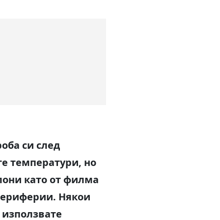
роба си след
те температури, но
алони като от филма
 периферии. Някои
а използвате