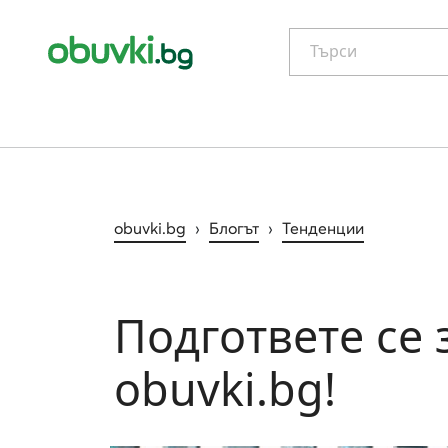
Търси
obuvki.bg
›
Блогът
›
Тенденции
Подгответе се 
obuvki.bg!