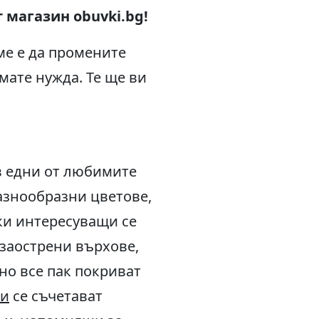
 магазин obuvki.bg!
ме е да промените
мате нужда. Те ще ви
в едни от любимите
азнообразни цветове,
ки интересуващи се
 заострени върхове,
 но все пак покриват
ти
се съчетават