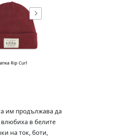
пка Rip Curl
та им продължава да
 влюбиха в белите
и на ток, боти,