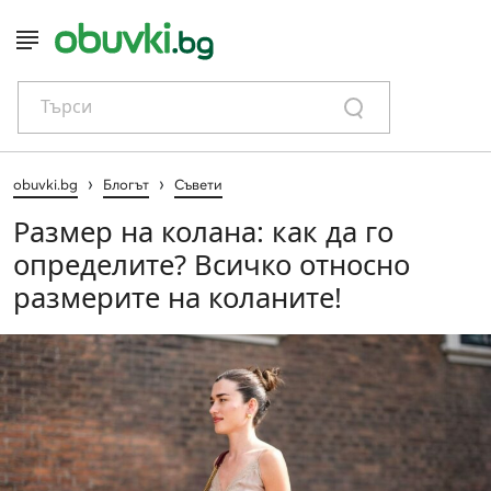
Търси
›
›
obuvki.bg
Блогът
Съвети
Размер на колана: как да го
определите? Всичко относно
размерите на коланите!