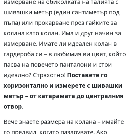
измерване на обиколката на талията с
шивашки метър (един сантиметър под
пъпа) или прокарване през гайките за
колана като колан. Има и друг начин за
измерване. Имате ли идеален колан в
гардероба си – в любимия ви цвят, който
пасва на повечето панталони и стои
идеално? Страхотно!
Поставете го
хоризонтално и измерете с шивашки
метър – от катарамата до централния
отвор.
Вече знаете размера на колана – имайте
го предвид, когато пазарувате. Ако