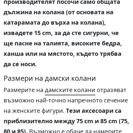
производителят посочи само общата
дължина на колана (от основата на
катарамата до върха на колана),
извадете 15 cm, за да сте сигурни, че
ще пасне на талията, високите бедра,
ханша или на мястото, където трябва
да се носи.
Размери на дамски колани
Размерите на
дамските колани
отразяват
възможно най-точно напречното сечение
на женските фигури.
Тези аксесоари са
приблизително между 75 cm и 85 cm (75,
80 и 85).
Възможно е обаче да намерите