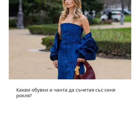
Какви обувки и чанта да съчетая със синя
рокля?