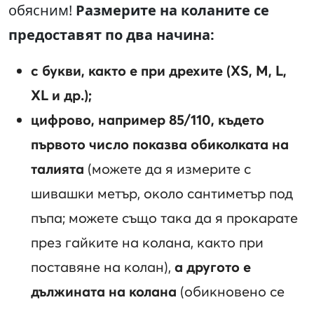
обясним!
Размерите на коланите се
предоставят по два начина:
с букви, както е при дрехите (XS, M, L,
XL и др.);
цифрово, например 85/110, където
първото число показва обиколката на
талията
(можете да я измерите с
шивашки метър, около сантиметър под
пъпа; можете също така да я прокарате
през гайките на колана, както при
поставяне на колан),
а другото е
дължината на колана
(обикновено се