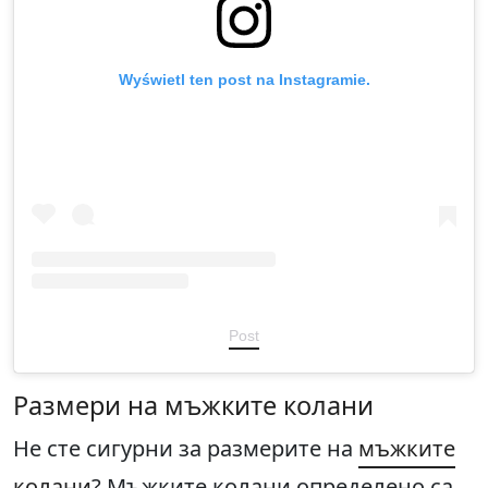
Wyświetl ten post na Instagramie.
Post
Размери на мъжките колани
Не сте сигурни за размерите на
мъжките
колани
? Мъжките колани определено са