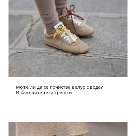
Може ли да се почиства велур с вода?
Избягвайте тези грешки