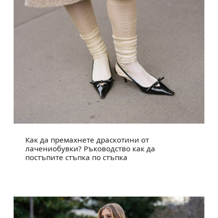
Как да премахнете драскотини от
лачениобувки? Ръководство как да
постъпите стъпка по стъпка