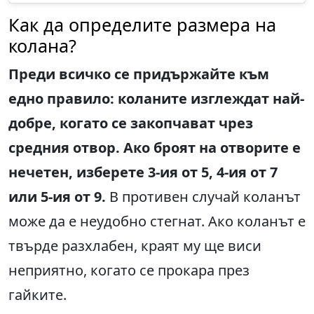
Как да определите размера на
колана?
Преди всичко се придържайте към
едно правило: коланите изглеждат най-
добре, когато се закопчават чрез
средния отвор. Ако броят на отворите е
нечетен, изберете 3-ия от 5, 4-ия от 7
или 5-ия от 9.
В противен случай коланът
може да е неудобно стегнат. Ако коланът е
твърде разхлабен, краят му ще виси
неприятно, когато се прокара през
гайките.