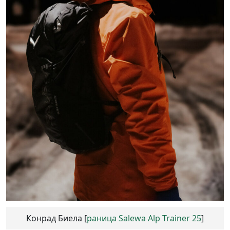
Конрад Биела [
раница Salewa Alp Trainer 25
]