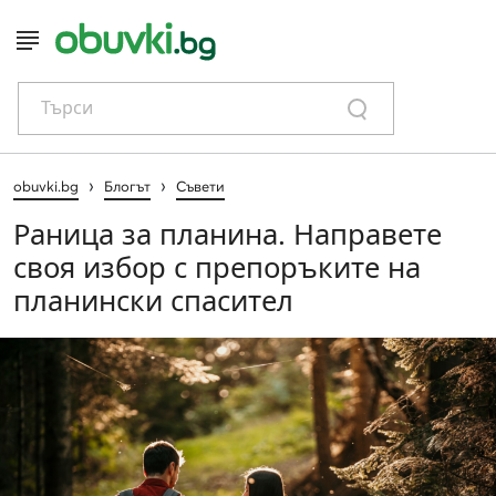
Търси
›
›
obuvki.bg
Блогът
Съвети
Раница за планина. Направете
своя избор с препоръките на
планински спасител