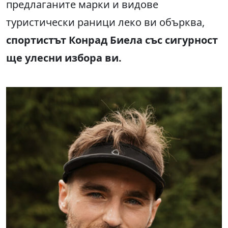
предлаганите марки и видове
туристически раници леко ви обърква,
спортистът Конрад Биела със сигурност
ще улесни избора ви.