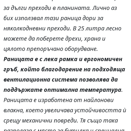
за дълги преходи в планината. Лично аз
бих използвал тази раница дори за
няколкодневни преходи. В 25 литра лесно
можете да поберете дрехи, храна и
цялото препоръчано оборудване.
Раницата е с лека рамка и ергономичен
гръб, който благодарение на подходяща
вентилационна система позволява да
поддържате оптимална температура
.
Раницата е изработена от найлонови
влакна, което увеличава устойчивостта ѝ
срещу механични повреди. Тя също така
разполага с място за бутилка и специална