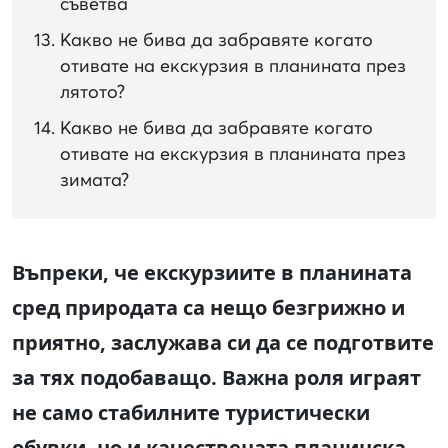
съветва
Какво не бива да забравяте когато
отивате на екскурзия в планината през
лятото?
Какво не бива да забравяте когато
отивате на екскурзия в планината през
зимата?
Въпреки, че екскурзиите в планината
сред природата са нещо безгрижно и
приятно, заслужава си да се подготвите
за тях подобаващо. Важна роля играят
не само стабилните туристически
обувки, но и качествената планинска