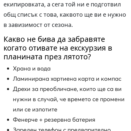
екипировката, а сега той ни е подготвил
общ списък с това, каквото ще ви е нужно
в завизимост от сезона.
Какво не бива да забравяте
когато отивате на екскурзия в
планината през лятото?
Храна и вода
Ламинирана хартиена карта и компас
Дрехи за преобличане, които ще са ви
нужни в случай, че времето се промени
или се изпотите
Фенерче +
резервна батерия
Зареден телефон с предварително