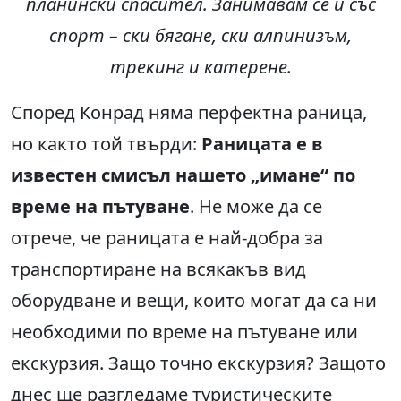
планински спасител. Занимавам се и със
спорт – ски бягане, ски алпинизъм,
трекинг и катерене.
Според Конрад няма перфектна раница,
но както той твърди:
Раницата е в
известен смисъл нашето „имане“ по
време на пътуване
. Не може да се
отрече, че раницата е най-добра за
транспортиране на всякакъв вид
оборудване и вещи, които могат да са ни
необходими по време на пътуване или
екскурзия. Защо точно екскурзия? Защото
днес ще разгледаме туристическите