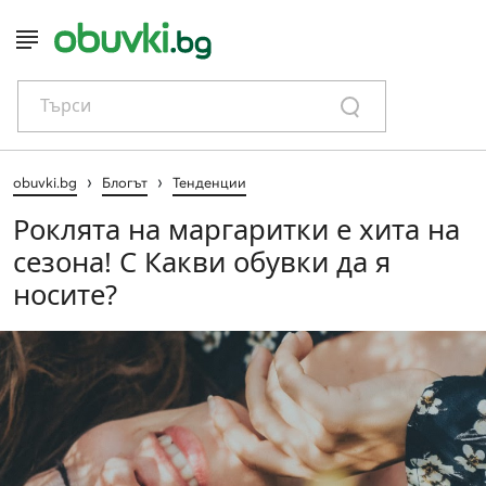
Търси
›
›
obuvki.bg
Блогът
Тенденции
Роклята на маргаритки е хита на
сезона! С Какви обувки да я
носите?