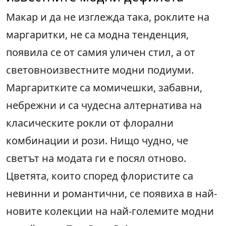
Макар и да не изглежда така, роклите на
маргаритки, не са модна тенденция,
появила се от самия уличен стил, а от
световноизвестните модни подиуми.
Маргаритките са момичешки, забавни,
небрежни и са чудесна алтернатива на
класическите рокли от флорални
комбинации и рози. Нищо чудно, че
светът на модата ги е посял отново.
Цветята, които според флористите са
невинни и романтични, се появиха в най-
новите колекции на най-големите модни