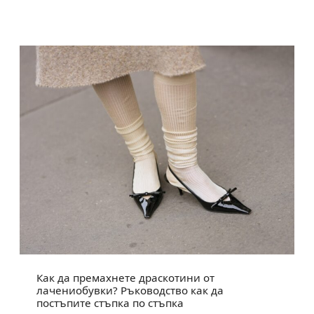
Как да премахнете драскотини от
лачениобувки? Ръководство как да
постъпите стъпка по стъпка