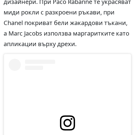
дизайнери. При Paco Rabanne те украсяват
миди рокли с разкроени ръкави, при
Chanel покриват бели жакардови тъкани,
а Marc Jacobs използва маргаритките като
апликации върху дрехи.