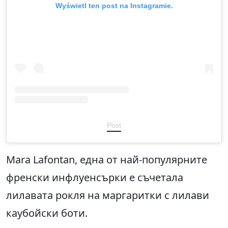
Wyświetl ten post na Instagramie.
Post
Mara Lafontan, една от най-популярните
френски инфлуенсърки е съчетала
лилавата рокля на маргаритки с лилави
каубойски боти.