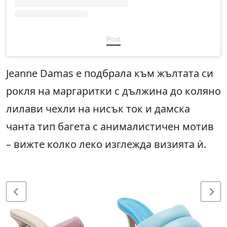
Post
Jeanne Damas е подбрала към жълтата си
рокля на маргаритки с дължина до коляно
лилави чехли на нисък ток и дамска
чанта тип багета с анималистичен мотив
– вижте колко леко изглежда визията ѝ.