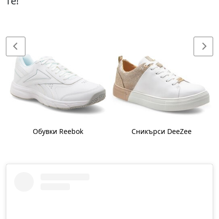
те!
Обувки Reebok
Сникърси DeeZee