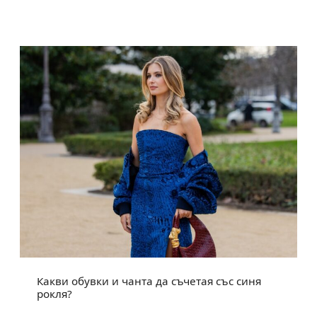
Какви обувки и чанта да съчетая със синя
рокля?