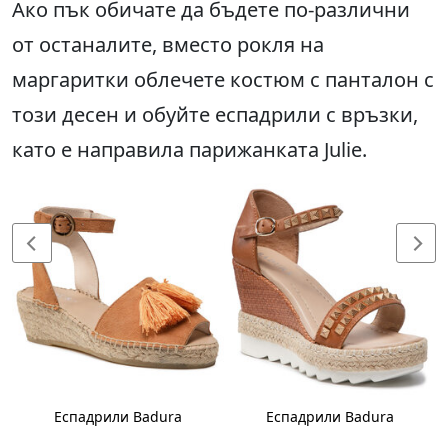
Ако пък обичате да бъдете по-различни
от останалите, вместо рокля на
маргаритки облечете костюм с панталон с
този десен и обуйте еспадрили с връзки,
като е направила парижанката Julie.
Еспадрили Badura
Еспадрили Badura