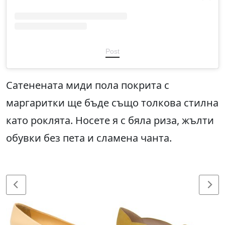
Post
Сатенената миди пола покрита с
маргаритки ще бъде също толкова стилна
като роклята. Носете я с бяла риза, жълти
обувки без пета и сламена чанта.