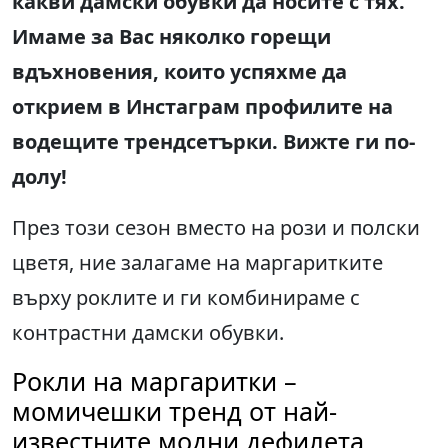
какви дамски обувки да носите с тях.
Имаме за Вас няколко горещи
вдъхновения, които успяхме да
открием в Инстаграм профилите на
водещите трендсетърки. Вижте ги по-
долу!
През този сезон вместо на рози и полски
цветя, ние залагаме на маргаритките
върху роклите и ги комбинираме с
контрастни дамски обувки.
Рокли на маргаритки –
момичешки тренд от най-
известните модни дефилета