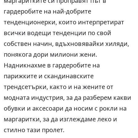
маргаритките си проправят път в
гардеробите на най-добрите
тенденционерки, които интерпретират
всички водещи тенденции по свой
собствен начин, вдъхновявайки хиляди,
понякога дори милиони жени.
Надникнахме в гардеробите на
парижките и скандинавските
трендсетърки, както и на жените от
модната индустрия, за да разберем какви
обувки и аксесоари да носим с рокли на
маргаритки, за да изглеждаме леко и
стилно тази пролет.