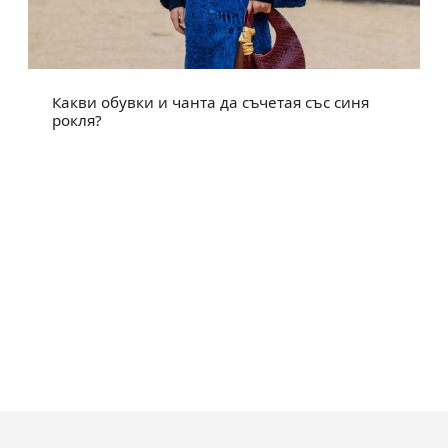
Какви обувки и чанта да съчетая със синя
рокля?