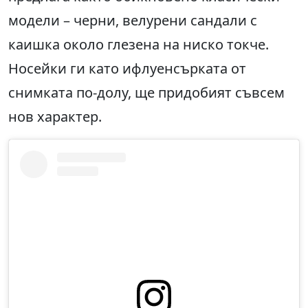
модели – черни, велурени сандали с
каишка около глезена на ниско токче.
Носейки ги като ифлуенсърката от
снимката по-долу, ще придобият съвсем
нов характер.