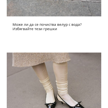
Може ли да се почиства велур с вода?
Избягвайте тези грешки