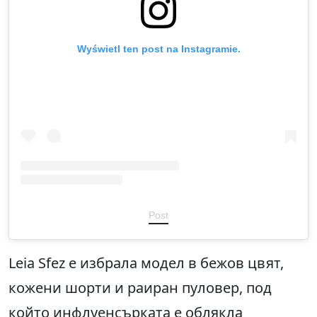
Wyświetl ten post na Instagramie.
Post
Leia Sfez е избрала модел в бежов цвят,
кожени шорти и раиран пуловер, под
който инфлуенсърката е облякла