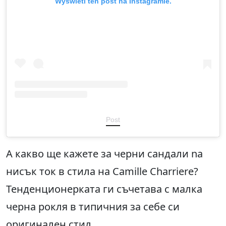
Wyświetl ten post na Instagramie.
Post
А какво ще кажете за черни сандали na
нисък ток в стила на Camille Charriere?
Тенденционерката ги съчетава с малка
черна рокля в типичния за себе си
оригинален стил.