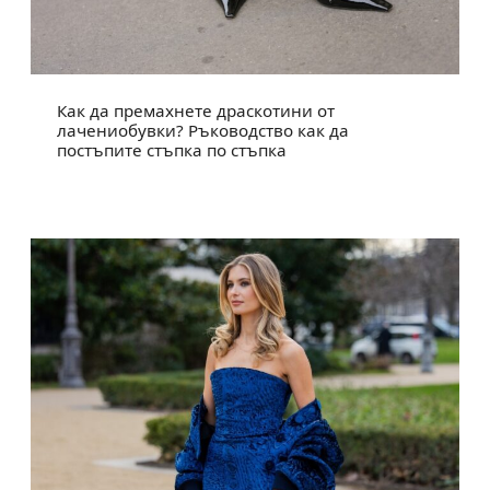
Как да премахнете драскотини от
лачениобувки? Ръководство как да
постъпите стъпка по стъпка