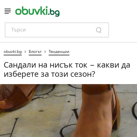
Търси
›
›
obuvki.bg
Блогът
Тенденции
Сандали на нисък ток − какви да
изберете за този сезон?