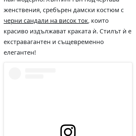
женствения, сребърен дамски костюм с
черни сандали на висок ток
, които
красиво издължават краката ѝ. Стилът ѝ е
екстравагантен и същевременно
елегантен!