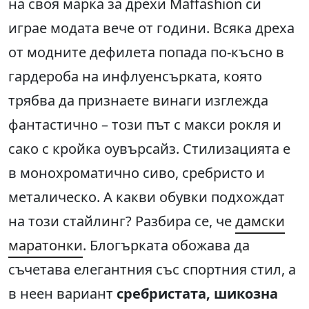
на своя марка за дрехи Maffashion си
играе модата вече от години. Всяка дреха
от модните дефилета попада по-късно в
гардероба на инфлуенсърката, която
трябва да признаете винаги изглежда
фантастично – този път с макси рокля и
сако с кройка оувърсайз. Стилизацията е
в монохроматично сиво, сребристо и
металическо. А какви обувки подхождат
на този стайлинг? Разбира се, че
дамски
маратонки
. Блогърката обожава да
съчетава елегантния със спортния стил, а
в неен вариант
сребристата, шикозна