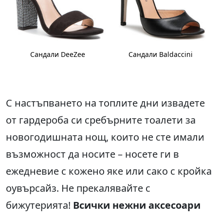
Сандали DeeZee
Сандали Baldaccini
С настъпването на топлите дни извадете
от гардероба си сребърните тоалети за
новогодишната нощ, които не сте имали
възможност да носите – носете ги в
ежедневие с кожено яке или сако с кройка
оувърсайз. Не прекалявайте с
бижутерията!
Всички нежни аксесоари