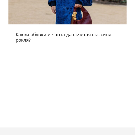
Какви обувки и чанта да съчетая със синя
рокля?