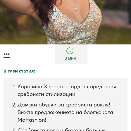
Тенденции
Ева
3 мин.
В тази статия:
Каролина Херера с гордост представя
сребристи стилизации
Дамски обувки за сребриста рокля!
Вижте предложението на блогърката
Maffashion!
Сребриста пола и бежови ботуши: