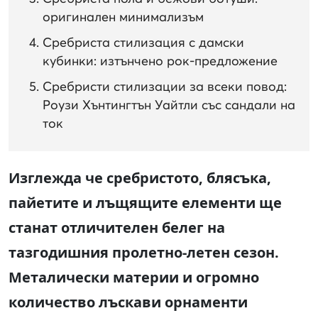
оригинален минимализъм
Сребриста стилизация с дамски
кубинки: изтънчено рок-предложение
Сребристи стилизации за всеки повод:
Роузи Хънтингтън Уайтли със сандали на
ток
Изглежда че сребристото, блясъка,
пайетите и лъщящите елементи ще
станат отличителен белег на
тазгодишния пролетно-летен сезон.
Металически материи и огромно
количество лъскави орнаменти