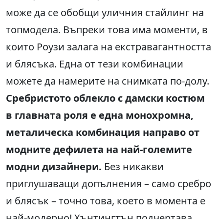
може да се обобщи уличния стайлинг на
топмодела. Въпреки това има моменти, в
които Роузи залага на екстравагантността
и блясъка. Една от тези комбинации
можете да намерите на снимката по-долу.
Сребристото облекло с дамски костюм
в главната роля е една монохромна,
металическа комбинация направо от
модните дефилета на най-големите
модни дизайнери.
Без никакви
приглушаващи допълнения – само сребро
и блясък – точно това, което в момента е
най-модерно! Хънтингтън подчертава