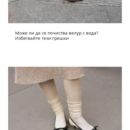
Може ли да се почиства велур с вода?
Избягвайте тези грешки