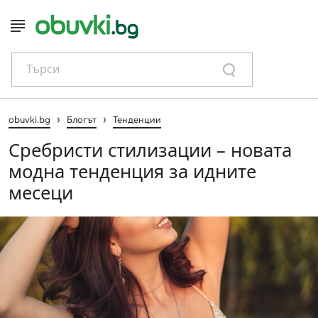
Търси
›
›
obuvki.bg
Блогът
Тенденции
Сребристи стилизации – новата
модна тенденция за идните
месеци