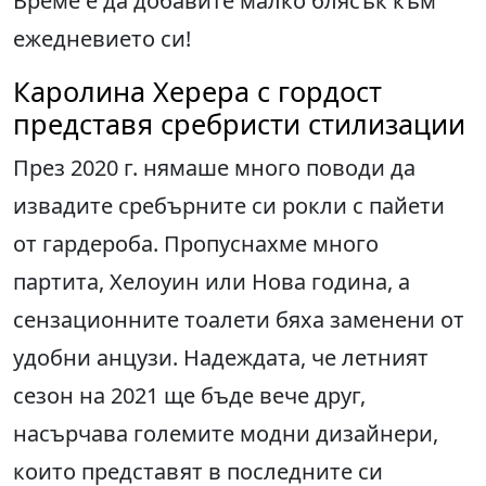
Време е да добавите малко блясък към
ежедневието си!
Каролина Херера с гордост
представя сребристи стилизации
През 2020 г. нямаше много поводи да
извадите сребърните си рокли с пайети
от гардероба. Пропуснахме много
партита, Хелоуин или Нова година, а
сензационните тоалети бяха заменени от
удобни анцузи. Надеждата, че летният
сезон на 2021 ще бъде вече друг,
насърчава големите модни дизайнери,
които представят в последните си