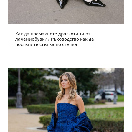
Как да премахнете драскотини от
лачениобувки? Ръководство как да
постъпите стъпка по стъпка