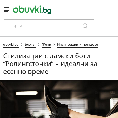
Търси
›
›
›
obuvki.bg
Блогът
Жени
Инспирации и трендове
Стилизации с дамски боти
“Ролингстонки” – идеални за
есенно време