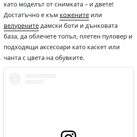
като моделът от снимката – и двете!
Достатъчно е към
кожените
или
велурените
дамски боти и дънковата
база, да облечете топъл, плетен пуловер и
подходящи аксесоари като каскет или
чанта с цвета на обувките.