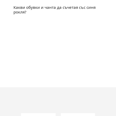
Какви обувки и чанта да съчетая със синя
рокля?