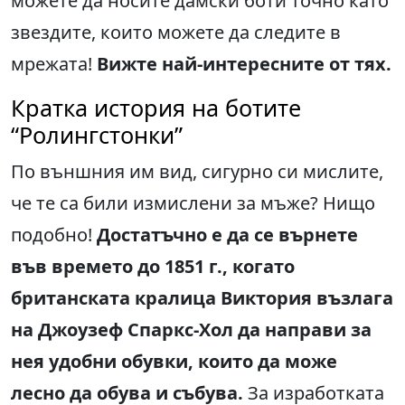
можете да носите дамски боти точно като
звездите, които можете да следите в
мрежата!
Вижте най-интересните от тях.
Кратка история на ботите
“Ролингстонки”
По външния им вид, сигурно си мислите,
че те са били измислени за мъже? Нищо
подобно!
Достатъчно е да се върнете
във времето до 1851 г., когато
британската кралица Виктория възлага
на Джоузеф Спаркс-Хол да направи за
нея удобни обувки, които да може
лесно да обува и събува.
За изработката