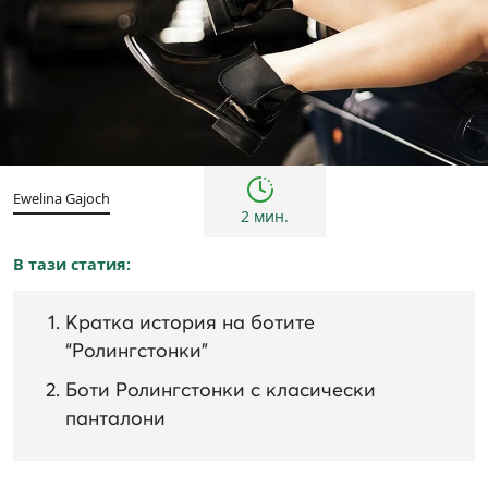
Жени
Инспирации и трендове
Ewelina Gajoch
2 мин.
В тази статия:
Кратка история на ботите
“Ролингстонки”
Боти Ролингстонки с класически
панталони