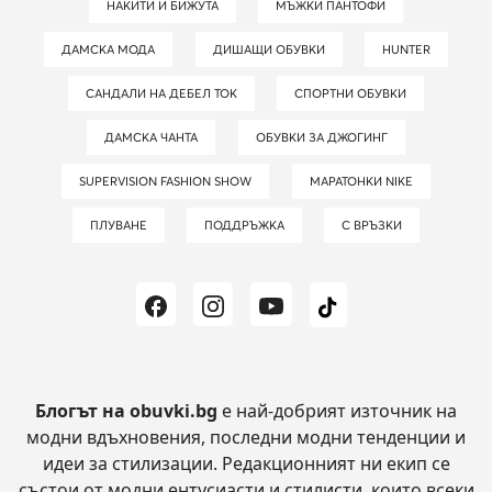
НАКИТИ И БИЖУТА
МЪЖКИ ПАНТОФИ
ДАМСКА МОДА
ДИШАЩИ ОБУВКИ
HUNTER
САНДАЛИ НА ДЕБЕЛ ТОК
СПОРТНИ ОБУВКИ
ДАМСКА ЧАНТА
ОБУВКИ ЗА ДЖОГИНГ
SUPERVISION FASHION SHOW
МАРАТОНКИ NIKE
ПЛУВАНЕ
ПОДДРЪЖКА
С ВРЪЗКИ
Блогът на obuvki.bg
е най-добрият източник на
модни вдъхновения, последни модни тенденции и
идеи за стилизации.
Редакционният ни екип се
състои от модни ентусиасти и стилисти, които всеки