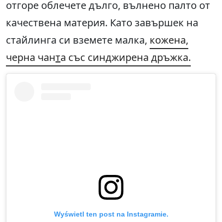
отгоре облечете дълго, вълнено палто от
качествена материя. Като завършек на
стайлинга си вземете малка,
кожена,
черна чан
т
а със синджирена дръжка.
Wyświetl ten post na Instagramie.