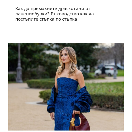
Как да премахнете драскотини от
лачениобувки? Ръководство как да
постъпите стъпка по стъпка