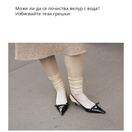
Може ли да се почиства велур с вода?
Избягвайте тези грешки