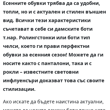
Есенните обувки трябва да са удобни,
топли, но и с актуален и стилен външен
вид. Всички тези характеристики
съчетават в себе си дамските боти
т.нар. Ролингстонки или боти тип
челси, което ги прави перфектни
обувки за есенния сезон! Можете да ги
носите както с панталони, така и с
рокли – известните световни
инфлуенсъри доказват това със своите
стилизации.
Ако искате да бъдете наистина актуални,