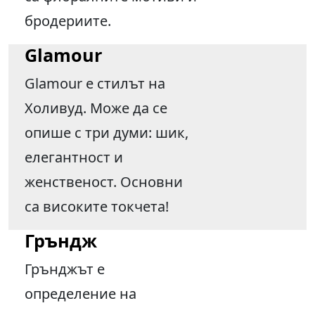
бродериите.
Glamour
Glamour е стилът на
Холивуд. Може да се
опише с три думи: шик,
елегантност и
женственост. Основни
са високите токчета!
Гръндж
Грънджът е
определение на