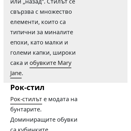
или „назад”. Стилът се
свързва с множество
елементи, които са
типични за миналите
епохи, като малки и
големи капки, широки
сака и
обувките Mary
Jane
.
Рок-стил
Рок-стилът
е модата на
бунтарите.
Доминиращите обувки
са кубинките,