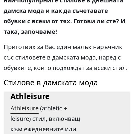
най-популярните стилове в днешната
дамска мода и как да съчетавате
обувки с всеки от тях. Готови ли сте? И
така, започваме!
Приготвих за Вас един малък наръчник
със стиловете в дамската мода, наред с
обувките, които подхождат за всеки стил.
Стилове в дамската мода
Athleisure
Athleisure
(athletic +
leisure) стил, включващ
към ежедневните или