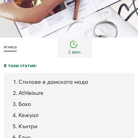
Съвети
Агнеса
2 мин.
В тази статия:
Стилове в дамската мода
Athleisure
Бохо
Кежуал
Кънтри
Етно