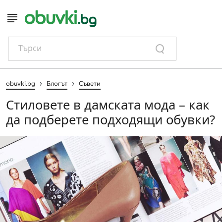
Търси
›
›
obuvki.bg
Блогът
Съвети
Стиловете в дамската мода – как
да подберете подходящи обувки?