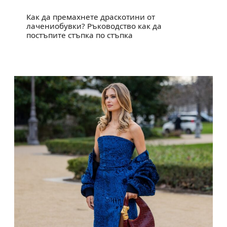
Как да премахнете драскотини от
лачениобувки? Ръководство как да
постъпите стъпка по стъпка