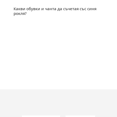
Какви обувки и чанта да съчетая със синя
рокля?