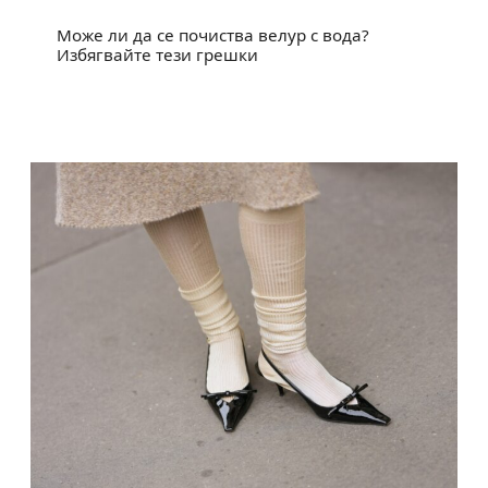
Може ли да се почиства велур с вода?
Избягвайте тези грешки