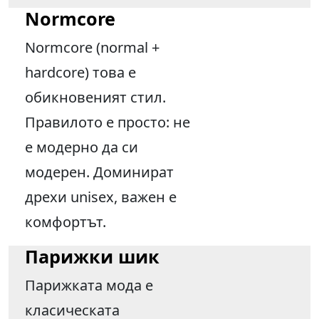
Normcore
Normcore (normal +
hardcore) това е
обикновеният стил.
Правилото е просто: не
е модерно да си
модерен. Доминират
дрехи unisex, важен е
комфортът.
Парижки шик
Парижката мода е
класическата