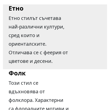
Етно
Етно стилът съчетава
най-различни култури,
сред които и
ориенталските.
Отличава се с феерия от
цветове и десени.
Фолк
Този стил се
вдъхновява от
фолклора. Характерни
са флоралните мотиви и