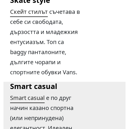
Skate style
Скейт стилът
съчетава в
себе си свободата,
дързостта и младежкия
ентусиазъм. Топ са
baggy панталоните,
дългите чорапи и
спортните обувки Vans.
Smart casual
Smart casual
е по друг
начин казано спортна
(или непринудена)
елегантност. Идеален