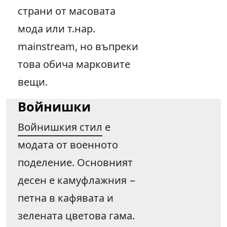
страни от масовата
мода или т.нар.
mainstream, но въпреки
това обича марковите
вещи.
Войнишки
Войнишкия стил
е
модата от военното
поделение. Основният
десен е камуфлажния −
петна в кафявата и
зелената цветова гама.