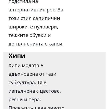
подстила на
алтернативния рок. За
този стил са типични
широките пуловери,
тежките обувки и
допълненията с капси.
Хипи
Хипи модата е
вдъхновена от тази
субкултура. Тя е
изпълнена с цветове,
ресни и пера.
Превъплъщава дивото