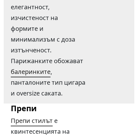
елегантност,
изчистеност на
формите и
минимализъм с доза
изтънченост.
Парижанките обожават
балеринките
,
панталоните тип цигара
и oversize саката.
Препи
Препи стилът
е
квинтесенцията на