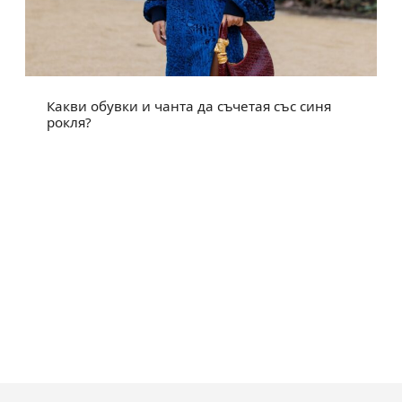
Какви обувки и чанта да съчетая със синя
рокля?