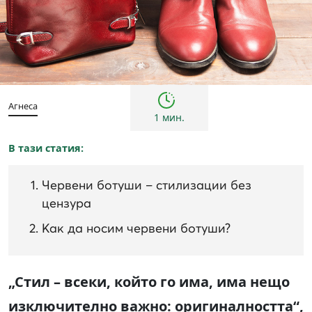
Жени
Инспирации и трендове
Агнеса
1 мин.
В тази статия:
Червени ботуши – стилизации без
цензура
Как да носим червени ботуши?
„Стил – всеки, който го има, има нещо
изключително важно: оригиналността“,