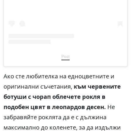
Post
Ако сте любителка на едноцветните и
оригинални съчетания,
към червените
ботуши с чорап облечете рокля в
подобен цвят в леопардов десен.
Не
забравяйте роклята да е с дължина
максимално до коленете, за да издължи