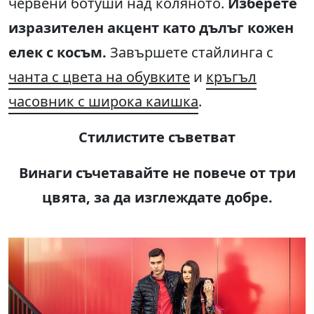
червени ботуши над коляното.
Изберете
изразителен акцент като дълъг кожен
елек с косъм.
Завършете стайлинга с
чанта с цвета на обувките
и
кръгъл
часовник с широка каишка
.
Стилистите съветват
Винаги съчетавайте не повече от три
цвята, за да изглеждате добре.