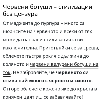
Червени ботуши – стилизации
без цензура
От маджента до пурпура – много са
нюансите на червеното и всеки от тях
може да направи стилизацията ви
изключителна. Приготвяйки се за среща,
облечете пъстра рокля с дължина до
коляното и
червени велурени ботуши на
ток
. Не забравяйте, че
червеното си
отива най-много с черното и сивото.
Отгоре облечете кожено яке до кръста в
конячен цвят и… се забавлявайте!