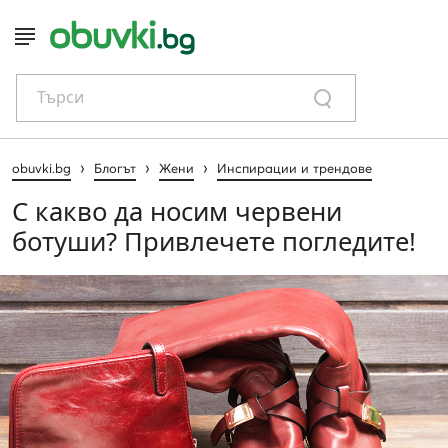
Търси
›
›
›
obuvki.bg
Блогът
Жени
Инспирации и трендове
С какво да носим червени
ботуши? Привлечете погледите!