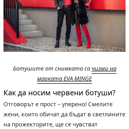
Ботушите от снимката са
чизми на
марката EVA MINGE
Как да носим червени ботуши?
Отговорът е прост – уперено! Смелите
жени, които обичат да бъдат в светлините
на прожекторите, ще се чувстват