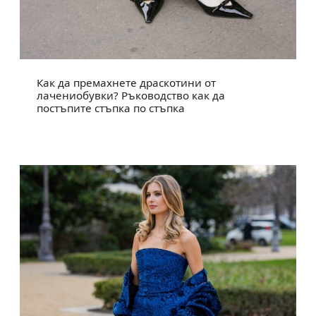
Как да премахнете драскотини от
лачениобувки? Ръководство как да
постъпите стъпка по стъпка