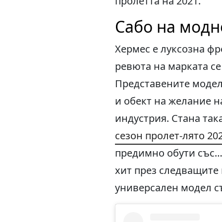
пролетта на 2021.
Сабо на модн
Хермес е луксозна фр
ревюта на марката се
Представените модел
и обект на желание н
индустрия. Стана так
сезон пролет-лято 202
предимно обути със… 
хит през следващите 
универсален модел съ