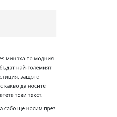
es минаха по модния
е бъдат най-големият
естиция, защото
с какво да носите
тете този текст.
ва сабо ще носим през