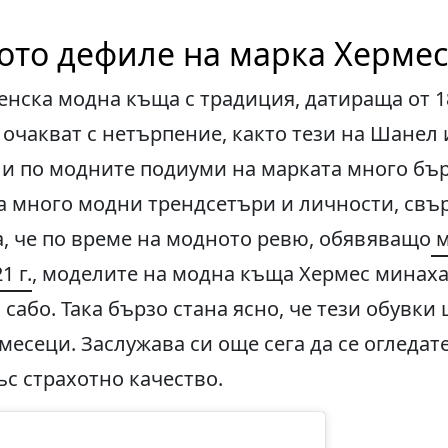
ото дефиле на марка Хермес
енска модна къща с традиция, датираща от 
 очакват с нетърпение, както тези на Шанел 
и по модните подиуми на марката много бър
а много модни трендсетъри и личности, свъ
а, че по време на модното ревю, обявяващо
м
1 г.
, моделите на модна къща Хермес минах
сабо. Така бързо стана ясно, че тези обувки
месеци. Заслужава си още сега да се огледат
с страхотно качество.