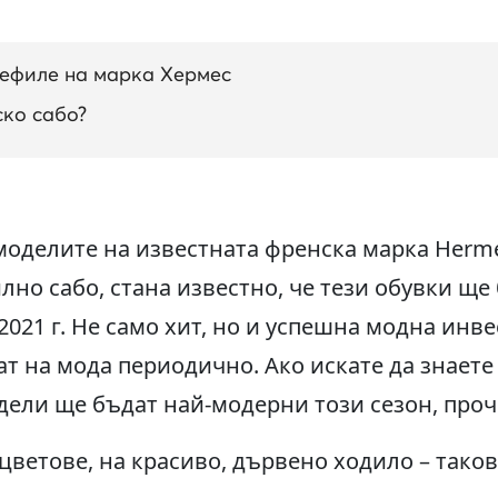
дефиле на марка Хермес
ско сабо?
 моделите на известната френска марка Herm
илно сабо, стана известно, че тези обувки щ
 2021 г. Не само хит, но и успешна модна инв
т на мода периодично. Ако искате да знаете 
дели ще бъдат най-модерни този сезон, проче
цветове, на красиво, дървено ходило – тако