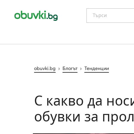
Търси
obuvki.bg
›
Блогът
›
Тенденции
С какво да нос
обувки за прол