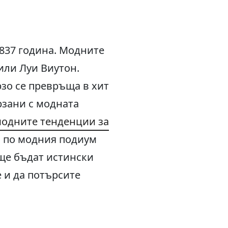
1837 година. Модните
или Луи Виутон.
зо се превръща в хит
рзани с модната
одните тенденции за
а по модния подиум
 ще бъдат истински
е и да потърсите