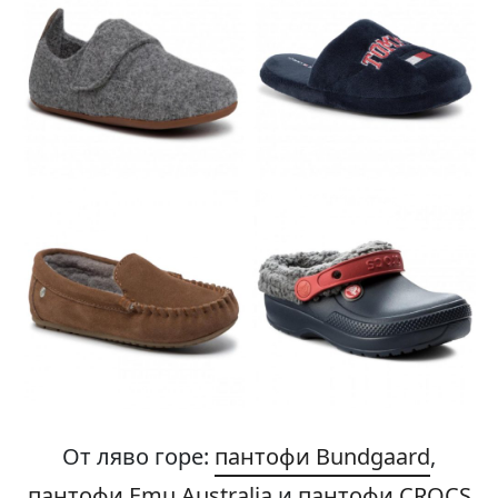
От ляво горе:
пантофи Bundgaard
,
пантофи Emu Australia
и
пантофи CROCS