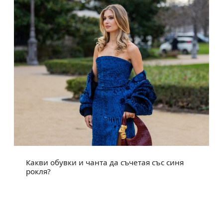
Какви обувки и чанта да съчетая със синя
рокля?