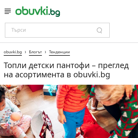
Търси
›
›
obuvki.bg
Блогът
Тенденции
Топли детски пантофи – преглед
на асортимента в obuvki.bg