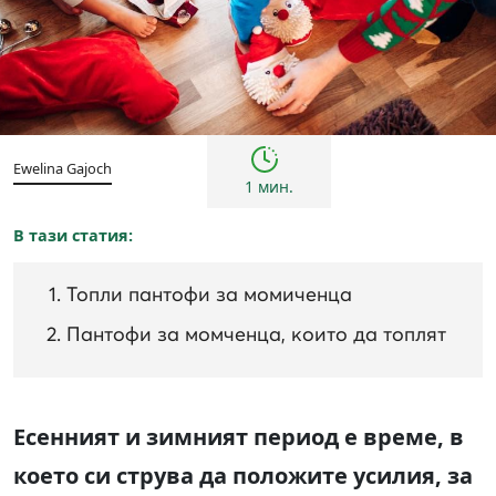
Тенденции
Ewelina Gajoch
1 мин.
В тази статия:
Топли пантофи за момиченца
Пантофи за момченца, които да топлят
Есенният и зимният период е време, в
което си струва да положите усилия, за