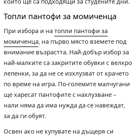
които ще са подходящи за студените дни.
Топли пантофи за момиченца
При избора и на
топли пантофи за
момиченца
, на първо място вземете под
внимание възрастта. Най-добър избор за
най-малките са закритите обувки с велкро
лепенки, за да не се изхлузват от крачето
по време на игра. По-големите малчугани
ще харесат пантофите с нахлузване –
нали няма да има нужда да се навеждат,
за да ги обуят.
Освен ако не купувате на дъщеря си