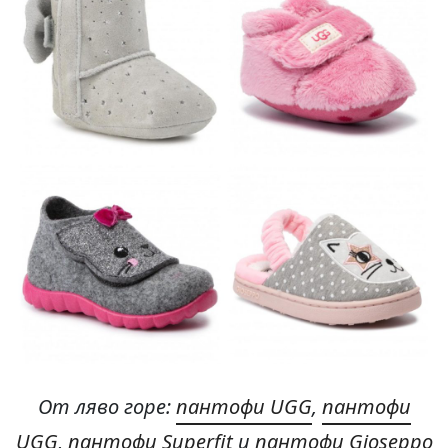
От ляво горе
:
пантофи UGG
,
пантофи
UGG
,
пантофи Superfit
и
пантофи Gioseppo