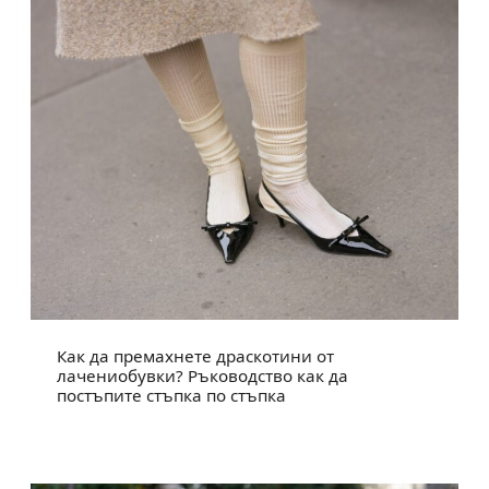
Как да премахнете драскотини от
лачениобувки? Ръководство как да
постъпите стъпка по стъпка