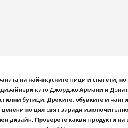
раната на най-вкусните пици и спагети, но
е дизайнери като Джорджо Армани и Донате
стилни бутици. Дрехите, обувките и чант
а ценени по цял свят заради изключително
лен дизайн. Проверете какви продукти на