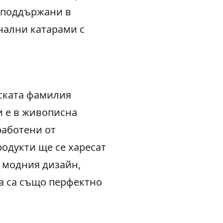
 (поддържани в
нални катарами с
нската фамилия
 ѝ е в живописна
работени от
родукти ще се харесат
а модния дизайн,
а са също перфектно