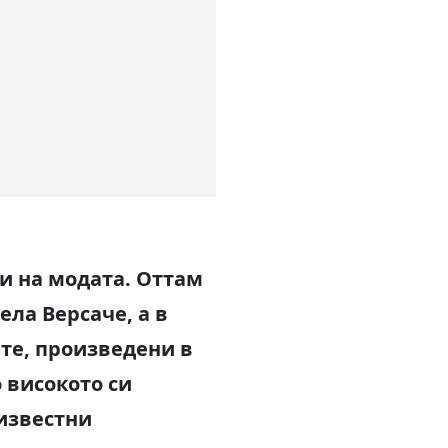
 и на модата. Оттам
ла Версаче, а в
ите, произведени в
 високото си
 известни