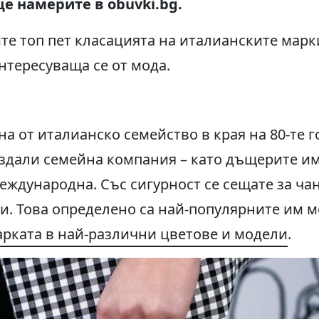
е намерите в obuvki.bg.
те топ пет класацията на италианските марки
нтересуваща се от мода.
ана от италианско семейство в края на 80-те
ъздали семейна компания – като дъщерите им
еждународна. Със сигурност се сещате за чан
и. Това определено са най-популярните им 
арката в най-различни цветове и модели
.