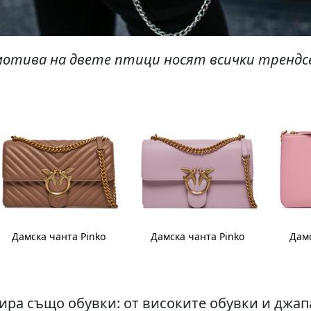
мотива на двете птици носят всички трендс
Дамска чанта Pinko
Дамска чанта Pinko
Дамс
ира също обувки: от високите обувки и джа