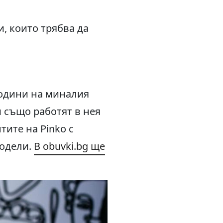
, които трябва да
 години на миналия
 също работят в нея
тите на Pinko с
модели.
В obuvki.bg ще