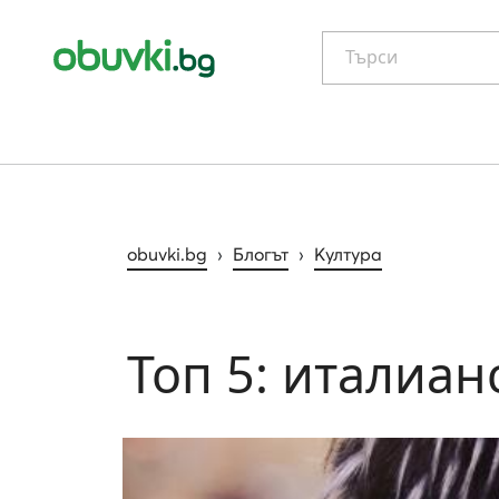
Търси
obuvki.bg
›
Блогът
›
Култура
Топ 5: италиан