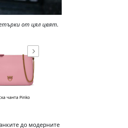
етърки от цял цвят.
ка чанта Pinko
панките до модерните