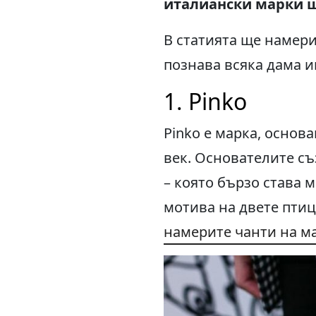
италиански марки щ
В статията ще намери
познава всяка дама и
1. Pinko
Pinko е марка, основ
век. Основателите с
– която бързо става м
мотива на двете птиц
намерите чанти на м