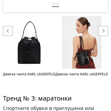
Post
r
Дамска чанта KARL LAGERFELD
Дамска чанта KARL LAGERFELD
Тренд № 3: маратонки
Спортните обувки в приглушени или