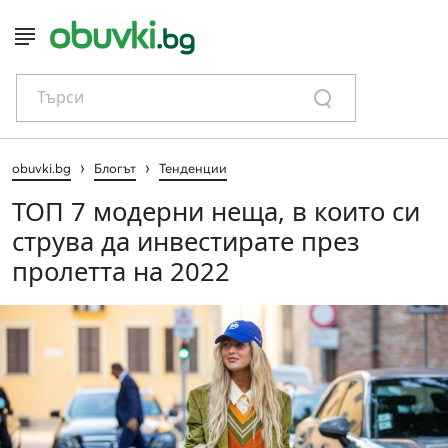
Търси
›
›
obuvki.bg
Блогът
Тенденции
ТОП 7 модерни неща, в които си
струва да инвестирате през
пролетта на 2022