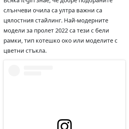
Всяка it-girl знае, че добре подбраните
слънчеви очила са ултра важни са
цялостния стайлинг. Най-модерните
модели за пролет 2022 са тези с бели
рамки, тип котешко око или моделите с
цветни стъкла.