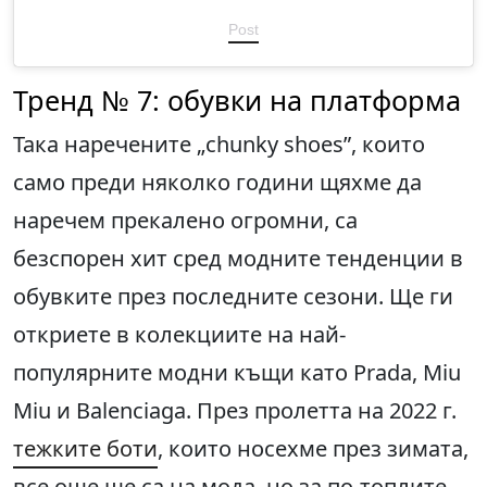
Post
Тренд № 7: обувки на платформа
Така наречените „chunky shoes”, които
само преди няколко години щяхме да
наречем прекалено огромни, са
безспорен хит сред модните тенденции в
обувките през последните сезони. Ще ги
откриете в колекциите на най-
популярните модни къщи като Prada, Miu
Miu и Balenciaga. През пролетта на 2022 г.
т
ежките боти
, които носехме през зимата,
все още ще са на мода, но за по-топлите