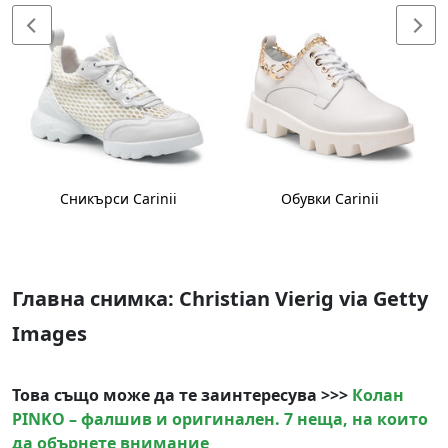
Сникърси Carinii
Обувки Carinii
Главна снимка
: Christian Vierig via Getty
Images
Това също може да те заинтересува >>>
Колан
PINKO – фалшив и оригинален. 7 неща, на които
да обърнете внимание