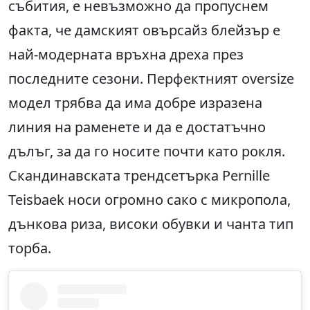
събития, е невъзможно да пропуснем
факта, че дамският овърсайз блейзър е
най-модерната връхна дреха през
последните сезони. Перфектният oversize
модел трябва да има добре изразена
линия на раменете и да е достатъчно
дълъг, за да го носите почти като рокля.
Скандинавската трендсетърка Pernille
Teisbaek носи огромно сако с микропола,
дънкова риза, високи обувки и чанта тип
торба.