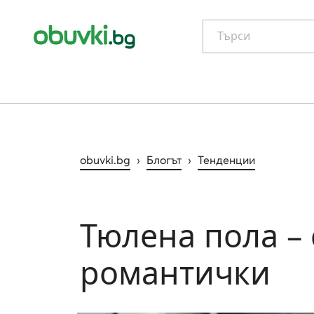
Търси
obuvki.bg
›
Блогът
›
Тенденции
Тюлена пола –
романтички