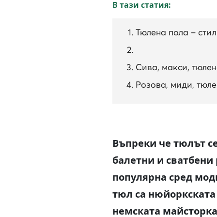
В тази статия:
Тюлена пола – сти
Сива, макси, тюлен
Розова, миди, тюл
Въпреки че тюлът се
балетни и сватбени 
популярна сред мод
тюл са нюйоркската
немската майсторка 