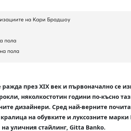
лизациите на Кари Брадшоу
а пола
ена пола
 ражда през XIX век и първоначално се из
рокли, няколкостотин години по-късно та
ните дизайнери. Сред най-верните почита
 кралица на обувките и луксозните марки
на уличния стайлинг, Gitta Banko.