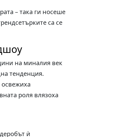
рата – така ги носеше
трендсетърките са се
адшоу
одини на миналия век
дна тенденция.
е освежиха
авната роля влязоха
рдеробът ѝ