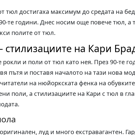
т тюл достигаха максимум до средата на бед
90-те години. Днес носим още повече тюл, а 
кси полите от тюл.
– стилизациите на Кари Бр
 рокли и поли от тюл като нея. През 90-те г
я пътя и поставя началото на тази нова мо
читатели на нюйоркската фенка на обувкит
ени поли, а стилизациите на Кари с тюл в гл
модата.
пола
оригинален, луд и много екстравагантен. Га