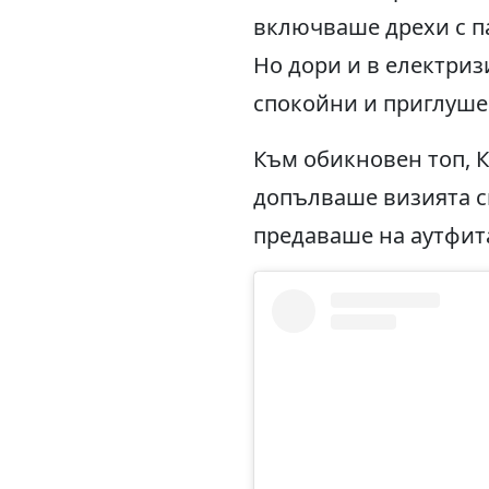
включваше дрехи с п
Но дори и в електри
спокойни и приглуше
Към обикновен топ, 
допълваше визията с
предаваше на аутфит