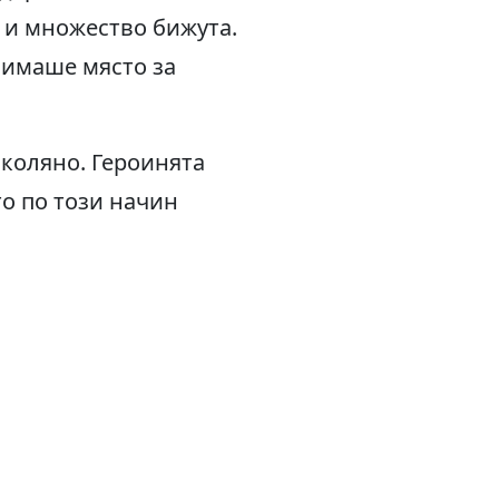
 и множество бижута.
 имаше място за
коляно. Героинята
то по този начин