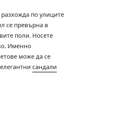
е разхожда по улиците
ил се превърна в
вите поли. Носете
во. Именно
етове може да се
с елегантни
сандали