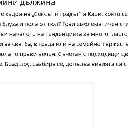
 мини дължина
 кадри на „Сексът и градът“ и Кари, която с
 блуза и пола от тюл? Този емблематичен ст
ави началото на тенденцията за многопласто
 за сватба, в града или на семейно тържест
юла го прави вечен. Съчетан с подходящи цв
е. Брадшоу, разбира се, допълва визията си 