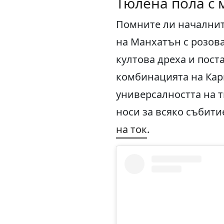
Тюлена пола с
Помните ли началните
на Манхатън с розова
култова дреха и пост
комбинацията на Кари
универсалността на т
носи за всяко събити
на ток
.