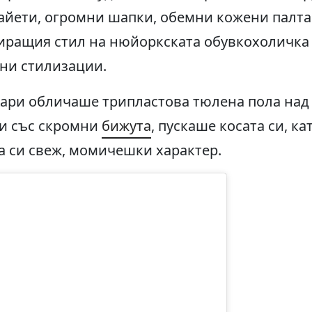
айети, огромни шапки, обемни кожени палта
зиращия стил на нюйоркската обувкохоличка
ни стилизации.
Кари обличаше трипластова тюлена пола над 
и със скромни
бижута
, пускаше косата си, ка
а си свеж, момичешки характер.