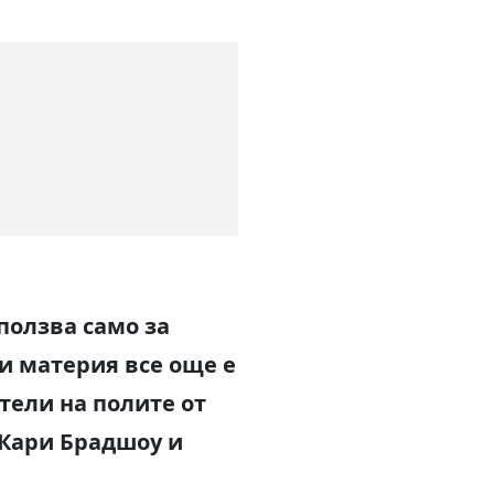
ползва само за
зи материя все още е
тели на полите от
 Кари Брадшоу и