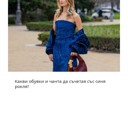
Какви обувки и чанта да съчетая със синя
рокля?