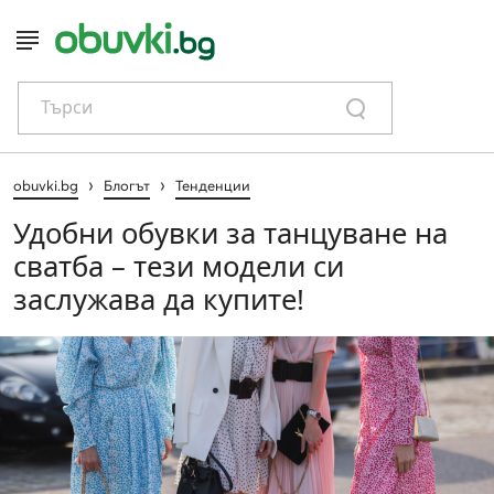
Търси
›
›
obuvki.bg
Блогът
Тенденции
Удобни обувки за танцуване на
сватба – тези модели си
заслужава да купите!