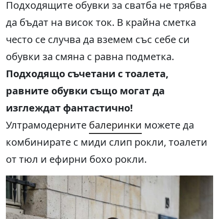
Подходящите обувки за сватба не трябва
да бъдат на висок ток. В крайна сметка
често се случва да вземем със себе си
обувки за смяна с равна подметка.
Подходящо съчетани с тоалета,
равните обувки също могат да
изглеждат фантастично!
Ултрамодерните
балеринки
можете да
комбинирате с миди слип рокли, тоалети
от тюл и ефирни бохо рокли.