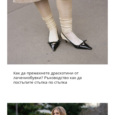
Как да премахнете драскотини от
лачениобувки? Ръководство как да
постъпите стъпка по стъпка