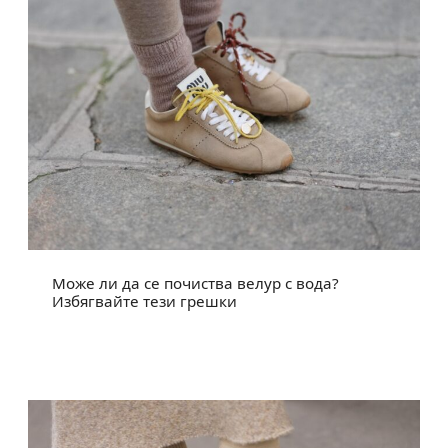
Може ли да се почиства велур с вода?
Избягвайте тези грешки