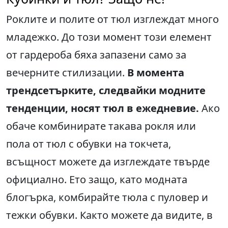
Роклите и полите от тюл изглеждат много
младежко. До този момент този елемент
от гардероба бяха запазени само за
вечерните стилизации.
В момента
трендсетърките, следвайки модните
тенденции, носят тюл в ежедневие.
Ако
обаче комбинирате такава рокля или
пола от тюл с обувки на токчета,
всъщност можете да изглеждате твърде
официално. Ето защо, като модната
блогърка, комбирайте тюла с пуловер и
тежки обувки. Както можете да видите, в