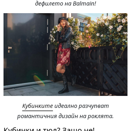
дефилето на
Balmain!
Кубинките
идеално разчупват
романтичния дизайн на роклята.
Кубинки и тюл? Защо не!