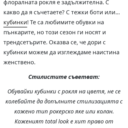
флоралната рокля е задължителна. С
какво да я съчетаете? С тежки боти или…
кубинки
! Те са любимите обувки на
пънкарите, но този сезон ги носят и
трендсетърите. Оказва се, че дори с
кубинки можем да изглеждаме наистина
женствено.
Стилистите съветват
:
Обувайки кубинки с рокля на цветя, не се
колебайте да допълните стилизацията с
кожено тип рокерско яке или колан.
Коженият
total look
е хит право от