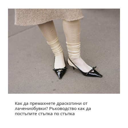
Как да премахнете драскотини от
лачениобувки? Ръководство как да
постъпите стъпка по стъпка