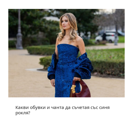
Какви обувки и чанта да съчетая със синя
рокля?