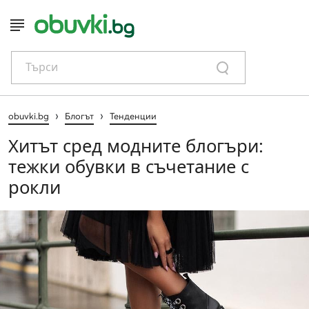
Търси
›
›
obuvki.bg
Блогът
Тенденции
Хитът сред модните блогъри:
тежки обувки в съчетание с
рокли