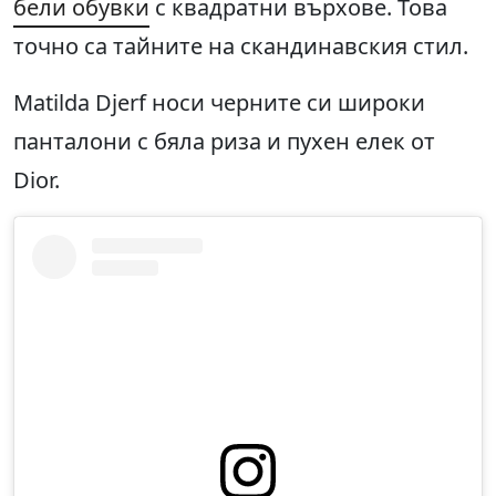
бели обувки
с квадратни върхове. Това
точно са тайните на скандинавския стил.
Matilda Djerf носи черните си широки
панталони с бяла риза и пухен елек от
Dior.