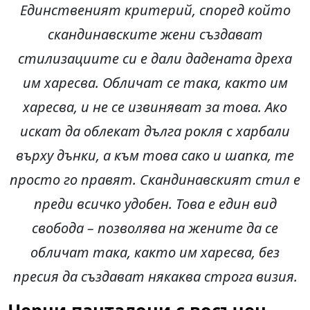
Единственият критерий, според който
скандинавските жени създават
стилизациите си е дали дадената дреха
им харесва. Обличат се така, както им
харесва, и не се извиняват за това. Ако
искат да облекат дълга рокля с харбали
върху дънки, а към това сако и шапка, те
просто го правят. Скандинавският стил е
преди всичко удобен. Това е един вид
свобода – позволява на жените да се
обличат така, както им харесва, без
пресия да създават някаква строга визия.
Черни панталони с восъчен