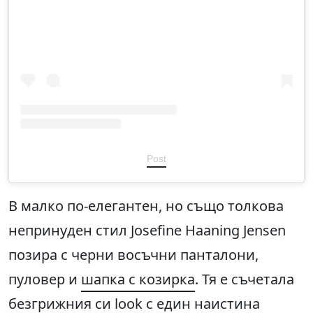
Post
В малко по-елегантен, но също толкова
непринуден стил Josefine Haaning Jensen
позира с черни восъчни панталони,
пуловер и
шапка с козирка
. Тя е съчетала
безгрижния си look с един наистина