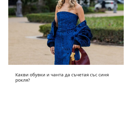
Какви обувки и чанта да съчетая със синя
рокля?