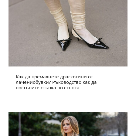
Как да премахнете драскотини от
лачениобувки? Ръководство как да
постъпите стъпка по стъпка