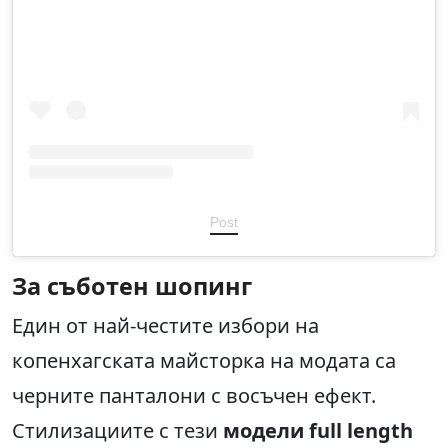
Post
За съботен шопинг
Един от най-честите избори на
копенхагската майсторка на модата са
черните панталони с восъчен ефект.
Стилизациите с тези
модели full length