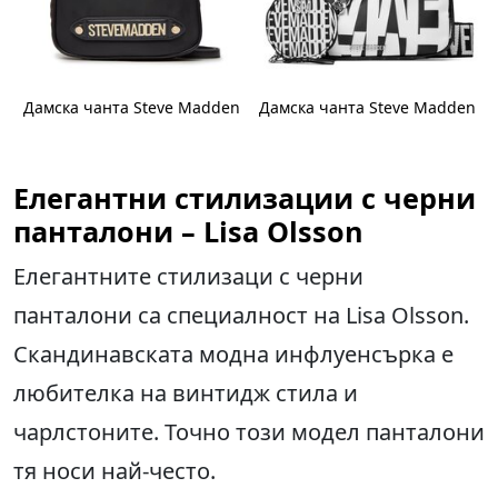
n
Дамска чанта Steve Madden
Дамска чанта Steve Madden
Елегантни стилизации с черни
панталони – Lisa Olsson
Елегантните стилизаци с черни
панталони са специалност на Lisa Olsson.
Скандинавската модна инфлуенсърка е
любителка на винтидж стила и
чарлстоните. Точно този модел панталони
тя носи най-често.