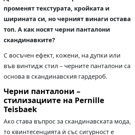
променят текстурата, кройката и
ширината си, но черният винаги остава
топ. А как носят черни панталони
скандинавките?
С восъчен ефект, кожени, на дупки или
във винтидж стил – черните панталони са
основа в скандинавския гардероб.
Черни панталони –
стилизациите на Pernille
Teisbaek
Ако става въпрос за скандинавската мода,
то квинтесенцията ѝ със сигурност е