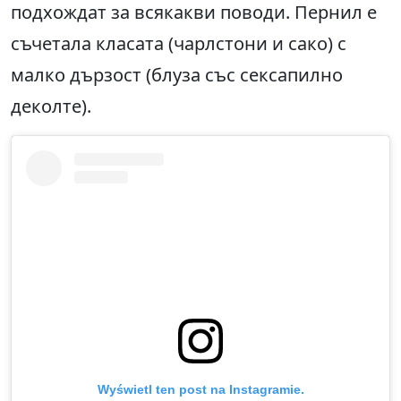
подхождат за всякакви поводи. Пернил е
съчетала класата (чарлстони и сако) с
малко дързост (блуза със сексапилно
деколте).
Wyświetl ten post na Instagramie.