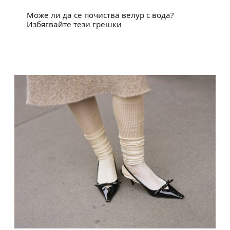
Може ли да се почиства велур с вода?
Избягвайте тези грешки