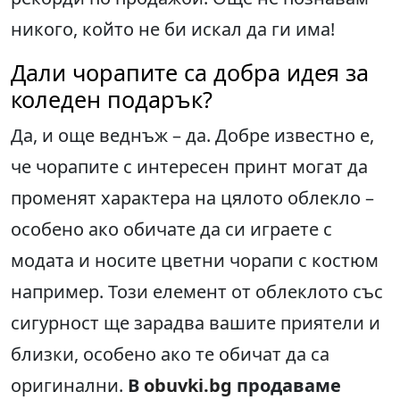
никого, който не би искал да ги има!
Дали чорапите са добра идея за
коледен подарък?
Да, и още веднъж – да. Добре известно е,
че чорапите с интересен принт могат да
променят характера на цялото облекло –
особено ако обичате да си играете с
модата и носите цветни чорапи с костюм
например. Този елемент от облеклото със
сигурност ще зарадва вашите приятели и
близки, особено ако те обичат да са
оригинални.
В
obuvki.bg
продаваме