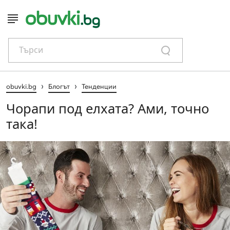
Търси
›
›
obuvki.bg
Блогът
Тенденции
Чорапи под елхата? Ами, точно
така!