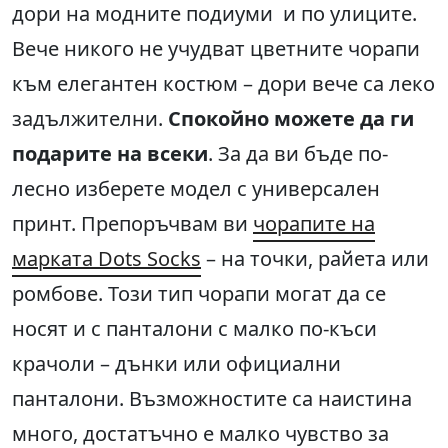
дори на модните подиуми и по улиците.
Вече никого не учудват цветните чорапи
към елегантен костюм – дори вече са леко
задължителни.
Спокойно можете да ги
подарите на всеки
. За да ви бъде по-
лесно изберете модел с универсален
принт. Препоръчвам ви
чорапите на
марката Dots Socks
– на точки, райета или
ромбове. Този тип чорапи могат да се
носят и с панталони с малко по-къси
крачоли – дънки или официални
панталони. Възможностите са наистина
много, достатъчно е малко чувство за