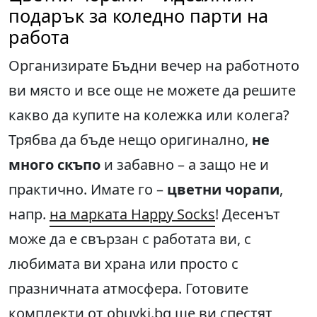
подарък за коледно парти на
работа
Организирате Бъдни вечер на работното
ви място и все още не можете да решите
какво да купите на колежка или колега?
Трябва да бъде нещо оригинално,
не
много скъпо
и забавно – а защо не и
практично. Имате го –
цветни чорапи
,
напр.
на марката Happy Socks
! Десенът
може да е свързан с работата ви, с
любимата ви храна или просто с
празничната атмосфера. Готовите
комплекти от obuvki.bg ще ви спестят