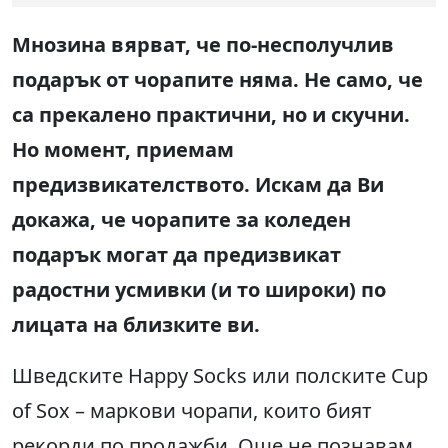
Мнозина вярват, че по-несполучлив
подарък от чорапите няма. Не само, че
са прекалено практични, но и скучни.
Но момент, приемам
предизвикателството. Искам да Ви
докажа, че чорапите за коледен
подарък могат да предизвикат
радостни усмивки (и то широки) по
лицата на близките ви.
Шведските Happy Socks или полските Cup
of Sox – маркови чорапи, които бият
рекорди по продажби. Още не познавам