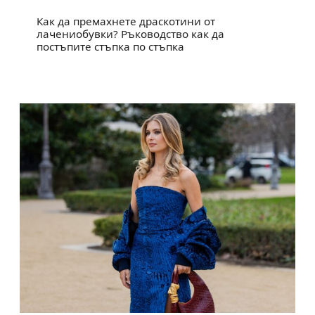
Как да премахнете драскотини от
лачениобувки? Ръководство как да
постъпите стъпка по стъпка