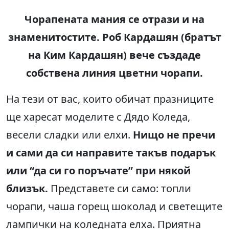
Чорапената мания се отрази и на
знаменитостите. Роб Кардашян (братът
на Ким Кардашян) вече създаде
собствена линия цветни чорапи.
На тези от вас, които обичат празниците
ще харесат моделите с Дядо Коледа,
весели сладки или елхи.
Нищо не пречи
и сами да си направите такъв подарък
или “да си го поръчате” при някой
близък.
Представете си само: топли
чорапи, чаша горещ шоколад и светещите
лампички на коледната елха. Приятна