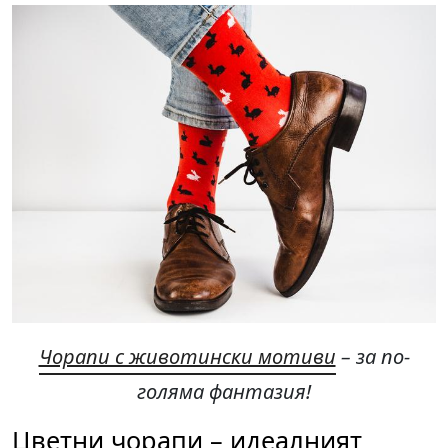
Чорапи с животински мотиви
– за по-
голяма фантазия!
Цветни чорапи – идеалният