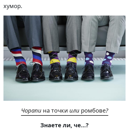
хумор.
Чорапи
на точки
или
ромбове
?
Знаете ли, че
…?