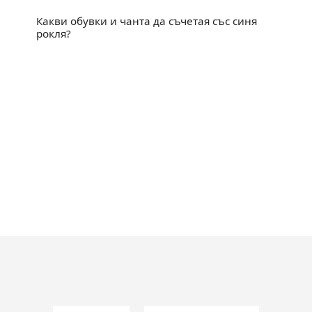
Какви обувки и чанта да съчетая със синя
рокля?