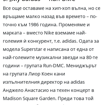
Все още оставаме на хип-хоп вълна, но се
връщаме малко назад във времето – по-
точно към 1986 година. Променяме и
марката – вместо Nike вземаме най-
големия ѝ конкурент, т.е. adidas. Одата за
модела Superstar е написана от една от
най-големите музикални звезди на 80-те
години – групата Run-DMC. Мениджърът
на групата Лиор Коен кани
изпълнителния директор на adidas
Анджело Анастасио на техен концерт в
Madison Square Garden. Преди това той