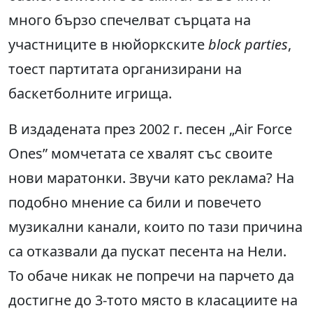
много бързо спечелват сърцата на
участниците в нюйоркските
block parties
,
тоест партитата организирани на
баскетболните игрища.
В издадената през 2002 г. песен „Air Force
Ones” момчетата се хвалят със своите
нови маратонки. Звучи като реклама? На
подобно мнение са били и повечето
музикални канали, които по тази причина
са отказвали да пускат песента на Нели.
То обаче никак не попречи на парчето да
достигне до 3-тото място в класациите на