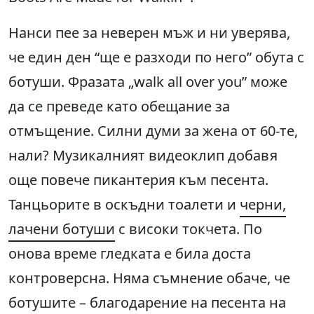
Нанси пее за неверен мъж и ни уверява,
че един ден “ще е разходи по него” обута с
ботуши. Фразата „walk all over you” може
да се преведе като обещание за
отмъщение. Силни думи за жена от 60-те,
нали? Музикалният видеоклип добавя
още повече пикантерия към песента.
Танцьорите в оскъдни тоалети и
черни,
лачени ботуши
с високи токчета. По
онова време гледката е била доста
контроверсна. Няма съмнение обаче, че
ботушите – благодарение на песента на