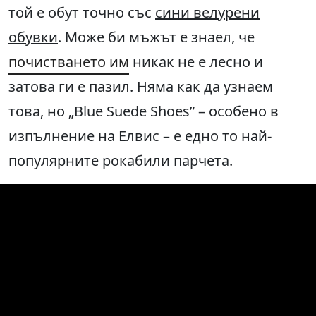
той е обут точно със
сини велурени
обувки
. Може би мъжът е знаел, че
почистването им
никак не е лесно и
затова ги е пазил. Няма как да узнаем
това, но „Blue Suede Shoes” – особено в
изпълнение на Елвис – е едно то най-
популярните рокабили парчета.