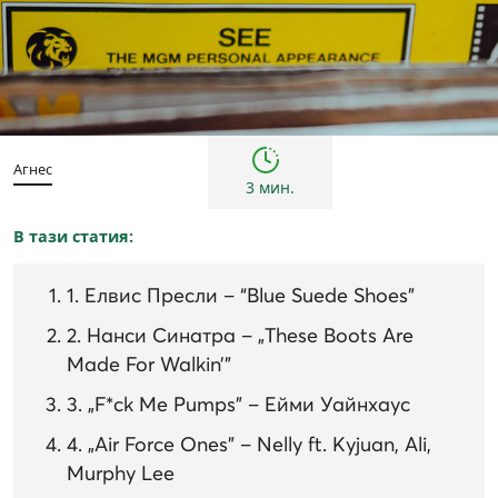
Култура
Агнес
3 мин.
В тази статия:
1. Елвис Пресли – “Blue Suede Shoes”
2. Нанси Синатра – „These Boots Are
Made For Walkin’”
3. „F*ck Me Pumps” – Ейми Уайнхаус
4. „Air Force Ones” – Nelly ft. Kyjuan, Ali,
Murphy Lee