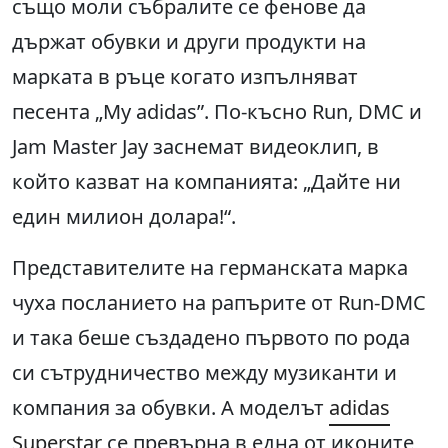
също моли събралите се фенове да
държат обувки и други продукти на
марката в ръце когато изпълняват
песента „My adidas”. По-късно Run, DMC и
Jam Master Jay заснемат видеоклип, в
който казват на компанията: „Дайте ни
един милион долара!“.
Представителите на германската марка
чуха посланието на рапърите от Run-DMC
и така беше създадено първото по рода
си сътрудничество между музиканти и
компания за обувки. А моделът
adidas
Superstar
се превърна в една от иконите