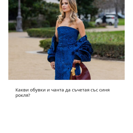
Какви обувки и чанта да съчетая със синя
рокля?