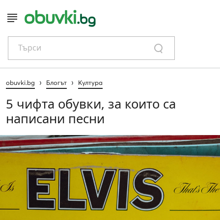
Търси
›
›
obuvki.bg
Блогът
Култура
5 чифта обувки, за които са
написани песни