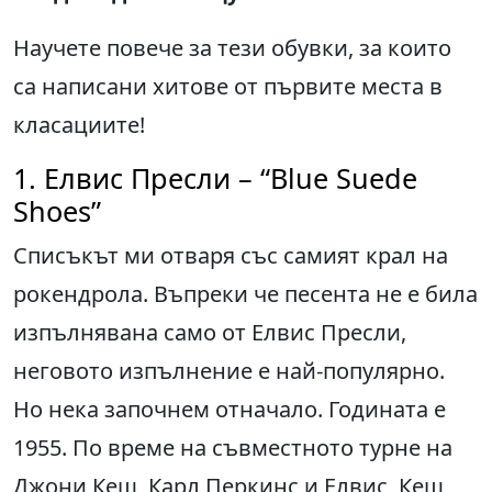
Научете повече за тези обувки, за които
са написани хитове от първите места в
класациите!
1. Елвис Пресли – “Blue Suede
Shoes”
Списъкът ми отваря със самият крал на
рокендрола. Въпреки че песента не е била
изпълнявана само от Елвис Пресли,
неговото изпълнение е най-популярно.
Но нека започнем отначало. Годината е
1955. По време на съвместното турне на
Джони Кеш, Карл Перкинс и Елвис, Кеш