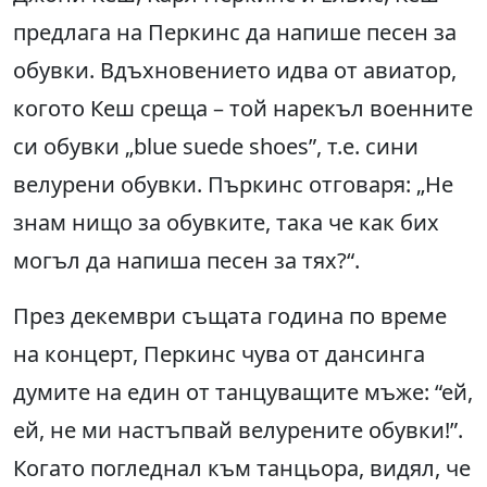
предлага на Перкинс да напише песен за
обувки. Вдъхновението идва от авиатор,
когото Кеш среща – той нарекъл военните
си обувки „blue suede shoes”, т.е. сини
велурени обувки. Пъркинс отговаря: „Не
знам нищо за обувките, така че как бих
могъл да напиша песен за тях?“.
През декември същата година по време
на концерт, Перкинс чува от дансинга
думите на един от танцуващите мъже: “ей,
ей, не ми настъпвай велурените обувки!”.
Когато погледнал към танцьора, видял, че