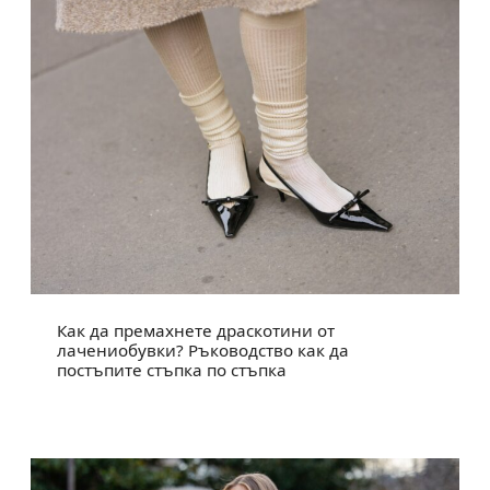
Как да премахнете драскотини от
лачениобувки? Ръководство как да
постъпите стъпка по стъпка