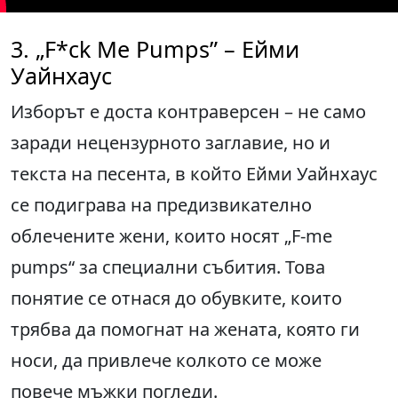
3. „F*ck Me Pumps” – Ейми
Уайнхаус
Изборът е доста контраверсен – не само
заради нецензурното заглавие, но и
текста на песента, в който Ейми Уайнхаус
се подиграва на предизвикателно
облечените жени, които носят „F-me
pumps“ за специални събития. Това
понятие се отнася до обувките, които
трябва да помогнат на жената, която ги
носи, да привлече колкото се може
повече мъжки погледи.