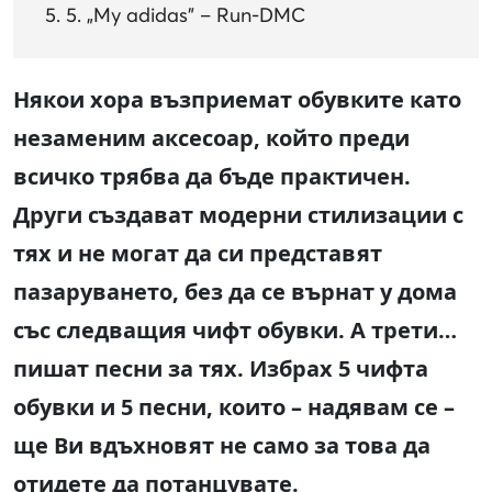
5. „My adidas” – Run-DMC
Някои хора възприемат обувките като
незаменим аксесоар, който преди
всичко трябва да бъде практичен.
Други създават модерни стилизации с
тях и не могат да си представят
пазаруването, без да се върнат у дома
със следващия чифт обувки. А трети…
пишат песни за тях. Избрах 5 чифта
обувки и 5 песни, които – надявам се –
ще Ви вдъхновят не само за това да
отидете да потанцувате.