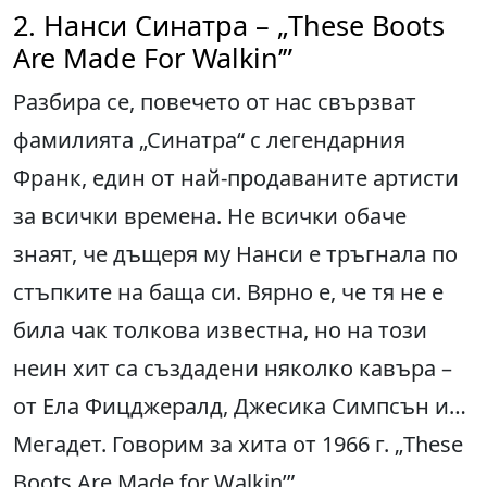
2. Нанси Синатра – „These Boots
Are Made For Walkin’”
Разбира се, повечето от нас свързват
фамилията „Синатра“ с легендарния
Франк, един от най-продаваните артисти
за всички времена. Не всички обаче
знаят, че дъщеря му Нанси е тръгнала по
стъпките на баща си. Вярно е, че тя не е
била чак толкова известна, но на този
неин хит са създадени няколко кавъра –
от Ела Фицджералд, Джесика Симпсън и…
Мегадет. Говорим за хита от 1966 г. „These
Boots Are Made for Walkin’”.