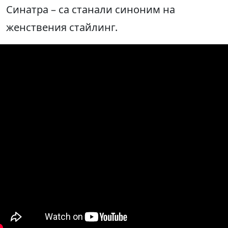
Синатра – са станали синоним на
женствения стайлинг.