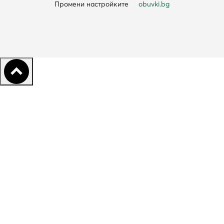
Промени настройките
obuvki.bg