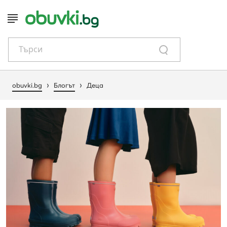
Търси
›
›
obuvki.bg
Блогът
Деца