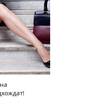
рна
дхождат!