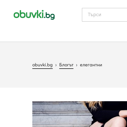
Търси
obuvki.bg
›
Блогът
›
елегантни