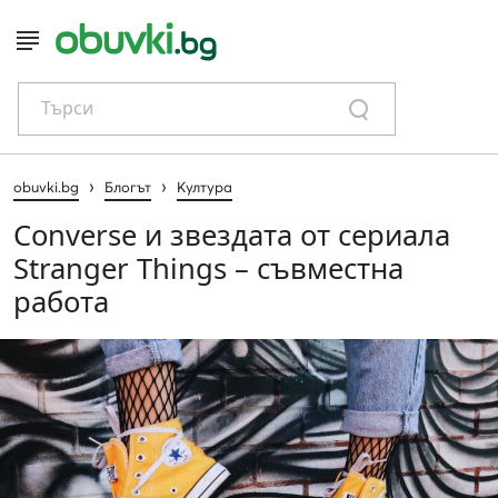
Търси
›
›
obuvki.bg
Блогът
Култура
Converse и звездата от сериала
Stranger Things – съвместна
работа