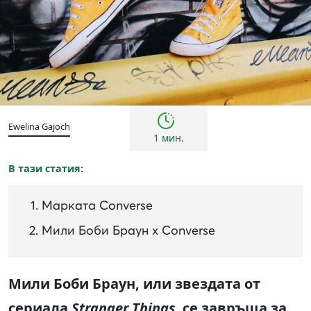
Култура
Ewelina Gajoch
1 мин.
В тази статия:
Марката Converse
Мили Боби Браун x Converse
Мили Боби Браун, или звездата от
сериала
Stranger Things,
се завръща за