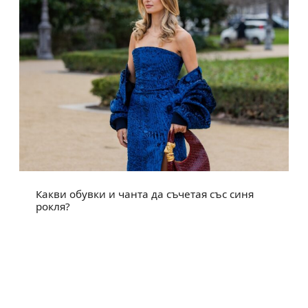
Какви обувки и чанта да съчетая със синя
рокля?