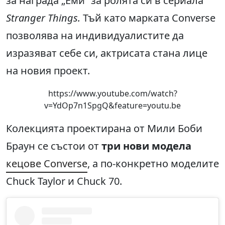
за награда „Еми“ за ролята си в сериала
Stranger Things.
Тъй като марката Converse
позволява на индивидуалистите да
изразяват себе си, актрисата стана лице
на новия проект.
https://www.youtube.com/watch?
v=YdOp7n1SpgQ&feature=youtu.be
Колекцията проектирана от Мили Боби
Браун се състои от
три нови модела
кецове Converse
, а по-конкретно моделите
Chuck Taylor и Chuck 70.