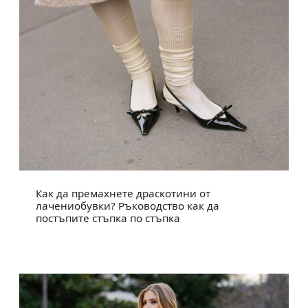
Как да премахнете драскотини от
лачениобувки? Ръководство как да
постъпите стъпка по стъпка