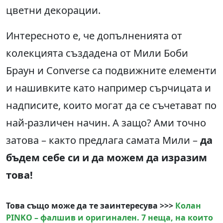
цветни декорации.
Интересното е, че допълненията от
колекцията създадена от Мили Боби
Браун и Converse са подвижните елементи
и нашивките като например сърчицата и
надписите, които могат да се съчетават по
най-различен начин. А защо? Ами точно
затова – както предлага самата Мили –
да
бъдем себе си и да можем да изразим
това
!
Това също може да те заинтересува >>>
Колан
PINKO – фалшив и оригинален. 7 неща, на които