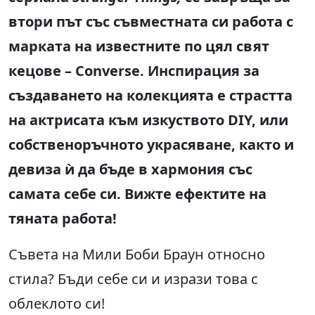
втори път със съвместната си работа с
марката на известните по цял свят
кецове
– Converse.
Инспирация за
създаването на колекцията е страстта
на актрисата към изкуството
DIY,
или
собственоръчното украсяване, както и
девиза ѝ да бъде в хармония със
самата себе си. Вижте ефектите на
тяната работа!
Съвета на Мили Боби Браун относно
стила? Бъди себе си и изрази това с
облеклото си!