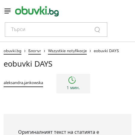
Търси
›
›
›
obuvki.bg
Блогът
Wszystkie notyfikacje
eobuvki DAYS
eobuvki DAYS
aleksandra.jankowska
1 мин.
Оригиналният текст на статията е