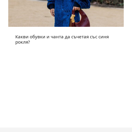
Какви обувки и чанта да съчетая със синя
рокля?