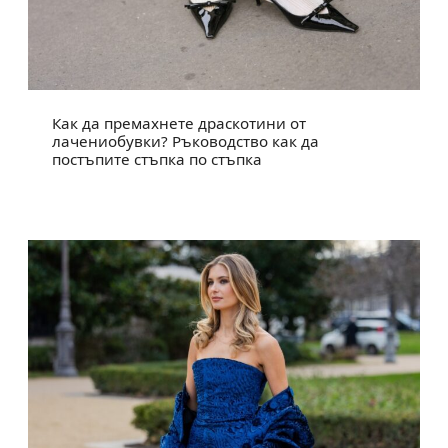
Как да премахнете драскотини от
лачениобувки? Ръководство как да
постъпите стъпка по стъпка