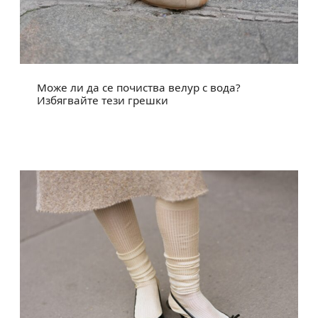
Може ли да се почиства велур с вода?
Избягвайте тези грешки