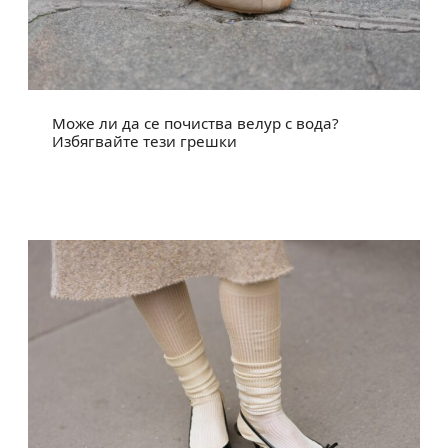
Може ли да се почиства велур с вода?
Избягвайте тези грешки