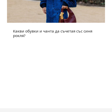
Какви обувки и чанта да съчетая със синя
рокля?