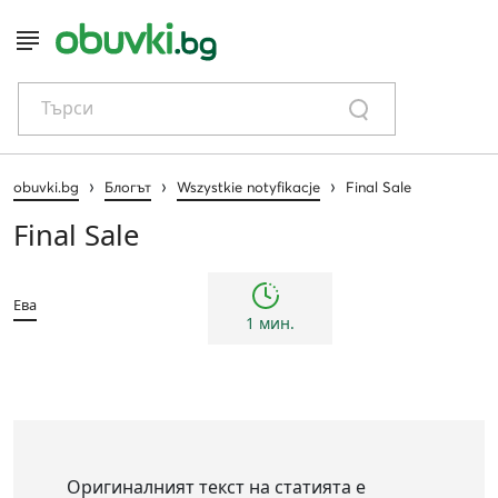
Търси
›
›
›
obuvki.bg
Блогът
Wszystkie notyfikacje
Final Sale
Final Sale
Ева
1 мин.
Оригиналният текст на статията е