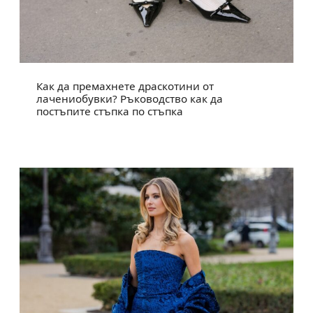
Как да премахнете драскотини от
лачениобувки? Ръководство как да
постъпите стъпка по стъпка