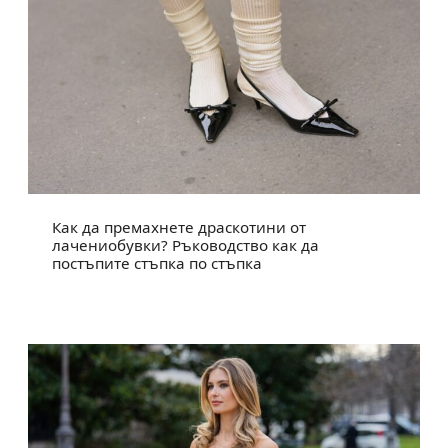
Как да премахнете драскотини от
лачениобувки? Ръководство как да
постъпите стъпка по стъпка