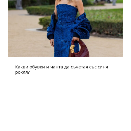
Какви обувки и чанта да съчетая със синя
рокля?