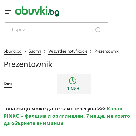
Търси
›
›
›
obuvki.bg
Блогът
Wszystkie notyfikacje
Prezentownik
Prezentownik
Кейт
1 мин.
Това също може да те заинтересува >>>
Колан
PINKO – фалшив и оригинален. 7 неща, на които
да обърнете внимание