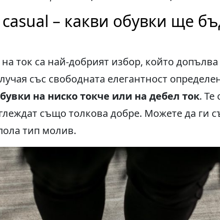
casual – какви обувки ще бъ
 на ток са най-добрият избор, който допълва 
 случая със свободната елегантност определ
бувки на ниско токче или на дебел ток
. Те
зглеждат също толкова добре. Можете да ги съ
пола тип молив.