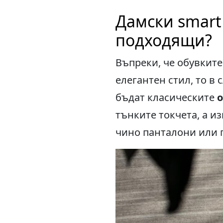
Дамски smart 
подходящи?
Въпреки, че обувките
елегантен стил, то в
бъдат класическите
о
тънките токчета, а и
чино панталони или 