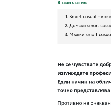
В тази статия:
Smart casual – какв
Дамски smart casu
Мъжки smart casua
Не се чувствате доб
изглеждате професио
Един начин на облич
точно представлява 
Противно на очаквани