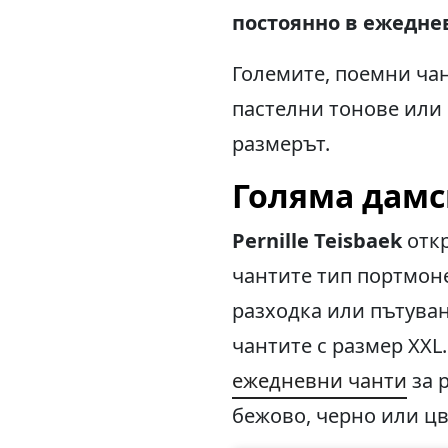
постоянно в ежедне
Големите, поемни чан
пастелни тонове или 
размерът.
Голяма дамс
Pernille Teisbaek
отк
чантите тип портмоне
разходка или пътуван
чантите с размер XXL.
ежедневни чанти
за 
бежово, черно или цв