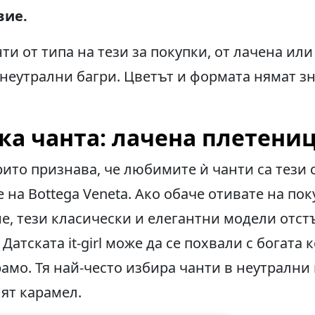
вие.
ти от типа на тези за покупки, от лачена или
неутрални багри. Цветът и формата нямат зн
ка чанта
:
лачена плетени
рито признава, че любимите ѝ чанти са тези с
 на Bottega Veneta. Ако обаче отивате на пок
е, тези класически и елегантни модели отст
 Датската it-girl може да се похвали с богата 
рамо. Тя най-често избира чанти в неутрални
ят карамел.