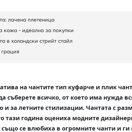
та: лачена плетеница
а кожа - идеална за покупки
та в холандски стрийт стайл
а грация
атива на чантите тип куфарче и плик чан
да съберете всичко, от което има нужда вс
но и за летните стилизации. Чантата с раз
о тази година оцениха модните дизайнер
е също се влюбиха в огромните чанти и ги