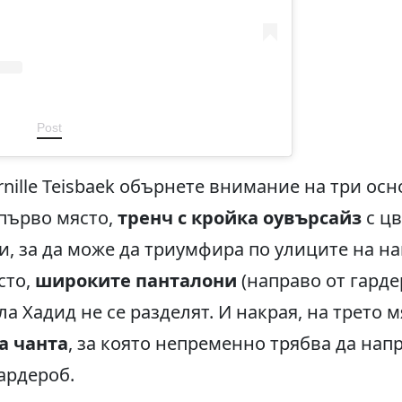
Post
rnille Teisbaek обърнете внимание на три ос
 първо място,
тренч с кройка оувърсайз
с цв
и, за да може да триумфира по улиците на н
сто,
широките панталони
(направо от гардер
 Хадид не се разделят. И накрая, на трето м
а чанта
, за която непременно трябва да нап
ардероб.