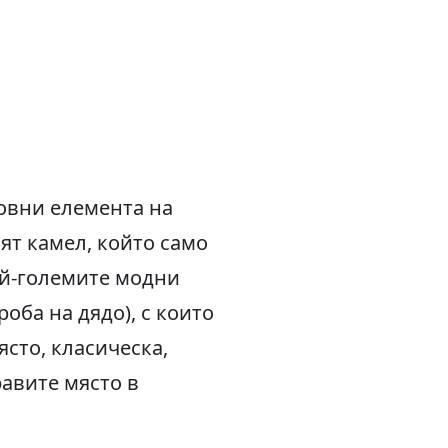
новни елемента на
ят камел, който само
ай-големите модни
оба на дядо), с които
ясто, класическа,
равите място в