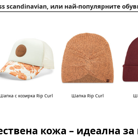
ss scandinavian, или най-популярните обу
Шапка с козирка Rip Curl
Шапка Rip Curl
Ша
ествена кожа – идеална за