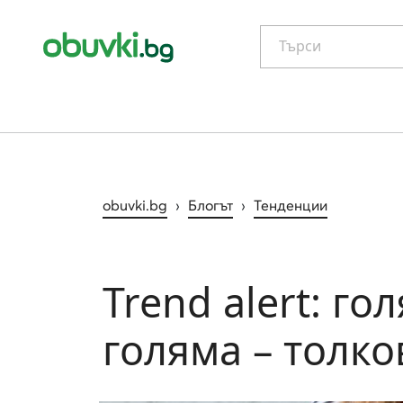
Търси
obuvki.bg
›
Блогът
›
Тенденции
Trend alert: го
голяма – толко