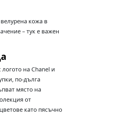
 велурена кожа в
ачение – тук е важен
ца
 логото на Chanel и
упки, по-дълга
ъпват място на
колекция от
 цветове като пясъчно