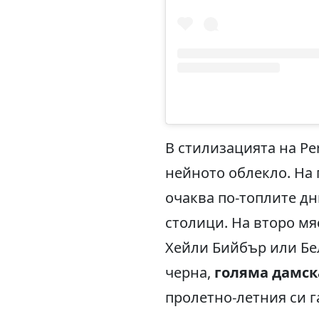
В стилизацията на Pe
нейното облекло. На
очаква по-топлите дн
столици. На второ мя
Хейли Бийбър или Бела
черна,
голяма дамск
пролетно-летния си г