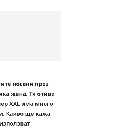
тите носени през
яка жена. Тя отива
мер XXL има много
и. Какво ще кажат
 използват