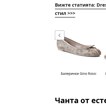
Вижте статията: Dre
стил >>>
Ушанки EMU Australia
Балеринки Gino Rossi
Чанта от ест