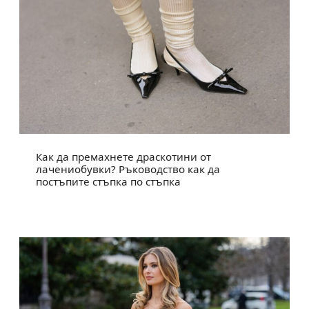
Как да премахнете драскотини от
лачениобувки? Ръководство как да
постъпите стъпка по стъпка