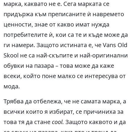
марка, каквато не е. Сега марката се
придържа към преписаните ѝ навремето
ценности, знае от какво имат нужда
потребителите ѝ, кои са те и къде може да
ги намери. Защото истината е, че Vans Old
Skool не са най-скъпите и най-оригинални
обувки на пазара – това може да каже
всеки, който поне малко се интересува от
мода.
Трябва да отбележа, че не самата марка, а
всички които я избират, се причиниха за
това тя да стане
cool.
Защото каквото и да