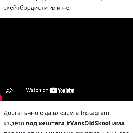
скейтбордисти или не.
Достатъчно е да влезем в Instagram,
където
под хештега #VansOldSkool има