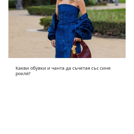
Какви обувки и чанта да съчетая със синя
рокля?