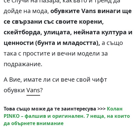
се случи на пазара, какъвто и тренд да
дойде на мода,
обувките
Vans винаги ще
се свързани със своите корени,
скейтборда, улицата, нейната култура и
ценности (бунта и младостта),
а също
така с простите и вечни модели за
подражание.
А Вие, имате ли си вече свой чифт
обувки
Vans
?
Това също може да те заинтересува >>>
Колан
PINKO – фалшив и оригинален. 7 неща, на които
да обърнете внимание