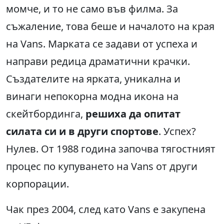
момче, и то не само във филма. За
съжаление, това беше и началото на края
на Vans. Марката се задави от успеха и
направи редица драматични крачки.
Създателите на ярката, уникална и
винаги непокорна модна икона на
скейтбординга,
решиха да опитат
силата си и в други спортове
. Успех?
Нулев. От 1988 година започва тягостният
процес по купуването на Vans от други
корпорации.
Чак през 2004, след като Vans е закупена