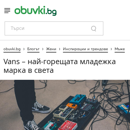
Търси
›
›
›
›
obuvki.bg
Блогът
Жени
Инспирации и трендове
Мъже
Vans – най-горещата младежка
марка в света