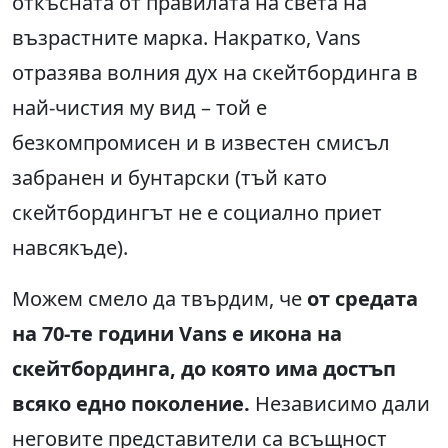
откъсната от правилата на света на
възрастните марка. Накратко, Vans
отразява волния дух на скейтбординга в
най-чистия му вид – той е
безкомпромисен и в известен смисъл
забранен и бунтарски (тъй като
скейтбордингът не е социално приет
навсякъде).
Можем смело да твърдим, че
от средата
на 70-те години Vans е икона на
скейтбординга, до която има достъп
всяко едно поколение.
Независимо дали
неговите представители са всъщност