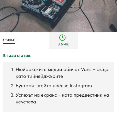
Жени
Инспирации и трендове
Мъже
Стивън
3 мин.
В тази статия:
Нюйоркските медии обичат Vans – също
като тийнейджърите
Бунтарят, който превзе Instagram
Успехът на екрана - като предвестник на
неуспеха