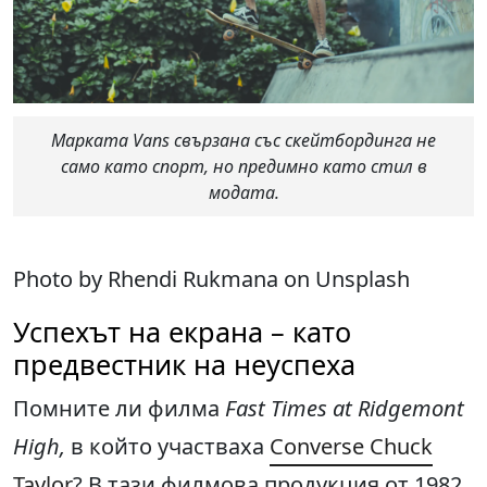
Марката Vans свързана със скейтбординга не
само като спорт, но предимно като стил в
модата.
Photo by Rhendi Rukmana on Unsplash
Успехът на екрана – като
предвестник на неуспеха
Помните ли филма
Fast Times at Ridgemont
High,
в който участваха
Converse Chuck
Taylor
? В тази филмова продукция от 1982