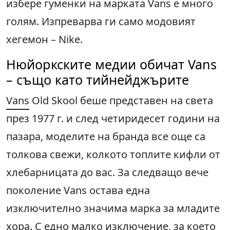
избере гуменки на марката Vans е много
голям. Изпреварва ги само модовият
хегемон – Nike.
Нюйоркските медии обичат Vans
– също като тийнейджърите
Vans
Old Skool беше представен на света
през 1977 г. и след четиридесет години на
пазара, моделите на бранда все още са
толкова свежи, колкото топлите кифли от
хлебарницата до вас. За следващо вече
поколение Vans остава една
изключително значима марка за младите
хора. С едно малко изключение, за което