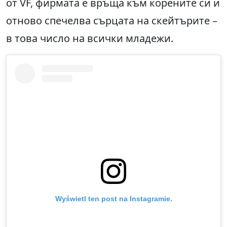
от VF, фирмата е връща към корените си и
отново спечелва сърцата на скейтърите –
в това число на всички младежи.
Wyświetl ten post na Instagramie.