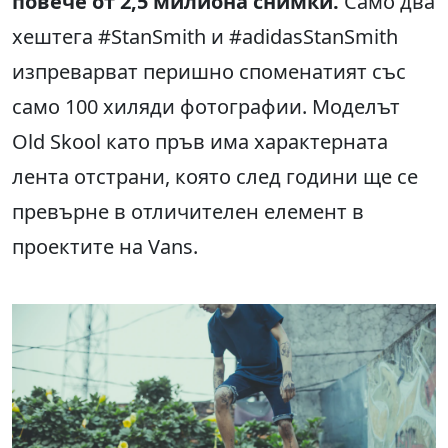
повече от 2,5 милиона снимки.
Само два
хештега #StanSmith и #adidasStanSmith
изпреварват перишно споменатият със
само 100 хиляди фотографии. Моделът
Old Skool като пръв има характерната
лента отстрани, която след години ще се
превърне в отличителен елемент в
проектите на Vans.