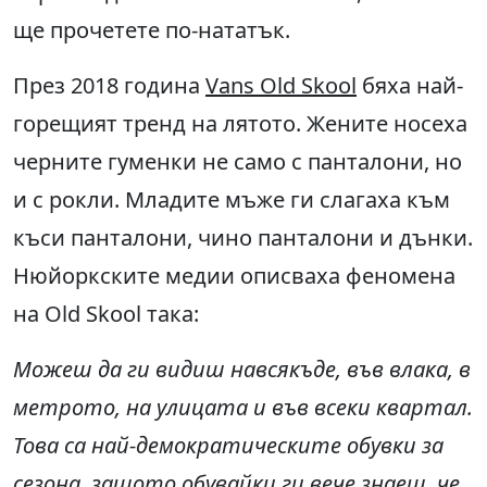
ще прочетете по-нататък.
През 2018 година
Vans Old Skool
бяха най-
горещият тренд на лятото. Жените носеха
черните гуменки не само с панталони, но
и с рокли. Младите мъже ги слагаха към
къси панталони, чино панталони и дънки.
Нюйоркските медии описваха феномена
на Old Skool така:
Можеш да ги видиш навсякъде, във влака, в
метрото, на улицата и във всеки квартал.
Това са най-демократическите обувки за
сезона, защото обувайки ги вече знаеш, че