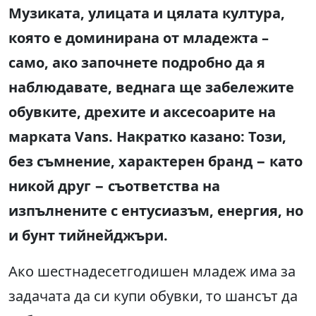
Музиката, улицата и цялата култура,
която е доминирана от младежта –
само, ако започнете подробно да я
наблюдавате, веднага ще забележите
обувките, дрехите и аксесоарите на
марката Vans. Накратко казано: Този,
без съмнение, характерен бранд − като
никой друг − съответства на
изпълнените с ентусиазъм, енергия, но
и бунт тийнейджъри.
Ако шестнадесетгодишен младеж има за
задачата да си купи обувки, то шансът да