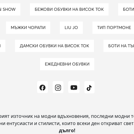
ON SHOW
БЕЖОВИ ОБУВКИ НА ВИСОК ТОК
БОТ
МЪЖКИ ЧОРАПИ
LIU JO
ТИП ПОРТМОНЕ
И
ДАМСКИ ОБУВКИ НА ВИСОК ТОК
БОТИ НА Т
ЕЖЕДНЕВНИ ОБУВКИ
рият източник на модни вдъхновения, последни модни т
и ентусиасти и стилисти, които всеки ден откриват свет
дълго!