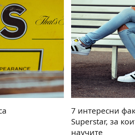
са
7 интересни фак
Superstar, за ко
научите